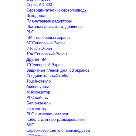
Серия AD-800
Серводвигатели и сервоприводы
Энкодеры
Планетарные редукторы
Шаговые двигатели, драйвера
PLC
HMI, сенсорные экраны
57"Сенсорный Экран
8'Touch Экран
104"Сенсорный Экран
Другие HMI
7"Сенсорный Экран
Защитные пленки для lcd экранов
Соединительный кабель
Touch-стекло
Аксессуары
Микро-мотор
PLC кабель
Servo-кабель
вентилятор
PLC литиевая батарея
Кабель для программирования
ЗИП
Сервомотор снято с производства
LCD экраны