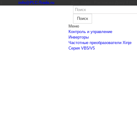
к)
info@PLC-Trade.ru
Доп. офис: Ростов-на-Дону 8 (863) 
Поиск
Меню
Контроль и управление
Инверторы
Частотные преобразователи Xinje
Cерия VB5/V5