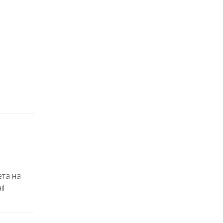
ета на
il