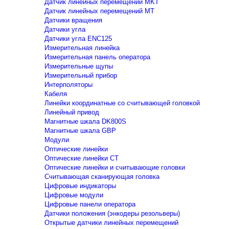
Датчик линейных перемещений MKT
Датчик линейных перемещений MT
Датчики вращения
Датчики угла
Датчики угла ENC125
Измерительная линейка
Измерительная панель оператора
Измерительные щупы
Измерительный прибор
Интерполяторы
Кабеля
Линейки координатные со считывающей головкой
Линейный привод
Магнитные шкала DK800S
Магнитные шкала GBP
Модули
Оптические линейки
Оптические линейки CT
Оптические линейки и считывающие головки
Считывающая сканирующая головка
Цифровые индикаторы
Цифровые модули
Цифровые панели оператора
Датчики положения (энкодеры резольверы)
Открытые датчики линейных перемещений