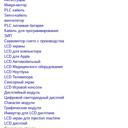
Микро-мотор
PLC кабель
Servo-кабель
вентилятор
PLC литиевая батарея
Кабель для программирования
ЗИП
Сервомотор снято с производства
LCD экраны
LCD для компьютера
LCD для Apple
LCD Автомобильный
LCD Медицинского оборудования
LCD Ноутбука
LCD Телевизора
Сенсорный экран
LCD Игровой консоли
Дисплейный модуль
Цифровой светодиодный дисплей
Сharacter модули
Графические модули
Инвертор для LCD дисплеев
LCD экран для injection machine
LCD дисплей