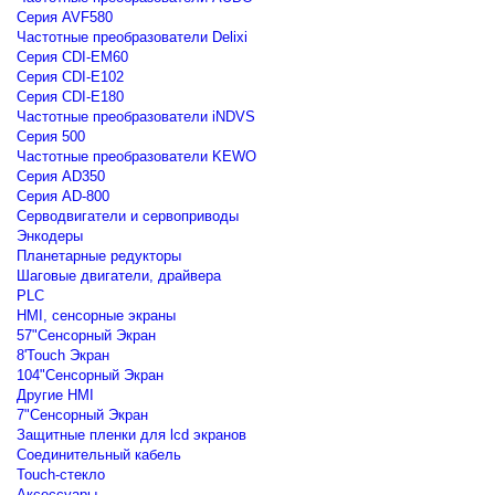
Серия AVF580
Частотные преобразователи Delixi
Серия CDI-EM60
Серия CDI-E102
Серия CDI-E180
Частотные преобразователи iNDVS
Серия 500
Частотные преобразователи KEWO
Серия AD350
Серия AD-800
Серводвигатели и сервоприводы
Энкодеры
Планетарные редукторы
Шаговые двигатели, драйвера
PLC
HMI, сенсорные экраны
57"Сенсорный Экран
8'Touch Экран
104"Сенсорный Экран
Другие HMI
7"Сенсорный Экран
Защитные пленки для lcd экранов
Соединительный кабель
Touch-стекло
Аксессуары