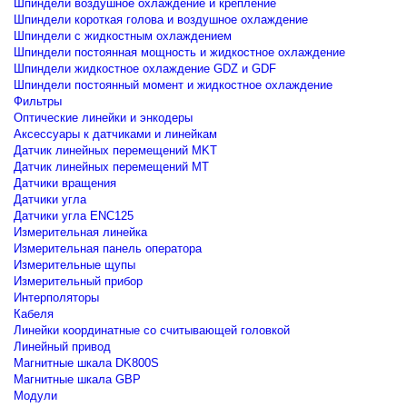
Шпиндели воздушное охлаждение и крепление
Шпиндели короткая голова и воздушное охлаждение
Шпиндели с жидкостным охлаждением
Шпиндели постоянная мощность и жидкостное охлаждение
Шпиндели жидкостное охлаждение GDZ и GDF
Шпиндели постоянный момент и жидкостное охлаждение
Фильтры
Оптические линейки и энкодеры
Аксессуары к датчиками и линейкам
Датчик линейных перемещений MKT
Датчик линейных перемещений MT
Датчики вращения
Датчики угла
Датчики угла ENC125
Измерительная линейка
Измерительная панель оператора
Измерительные щупы
Измерительный прибор
Интерполяторы
Кабеля
Линейки координатные со считывающей головкой
Линейный привод
Магнитные шкала DK800S
Магнитные шкала GBP
Модули