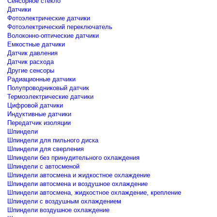
Сенсорное стекло
Датчики
Фотоэлектрические датчики
Фотоэлектрический переключатель
Волоконно-оптические датчики
Емкостные датчики
Датчик давления
Датчик расхода
Другие сенсоры
Радиационные датчики
Полупроводниковый датчик
Термоэлектрические датчики
Цифровой датчики
Индуктивные датчики
Передатчик изоляции
Шпиндели
Шпиндели для пильного диска
Шпиндели для сверления
Шпиндели без принудительного охлаждения
Шпиндели с автосменой
Шпиндели автосмена и жидкостное охлаждение
Шпиндели автосмена и воздушное охлаждение
Шпиндели автосмена, жидкостное охлаждение, крепление
Шпиндели с воздушным охлаждением
Шпиндели воздушное охлаждение