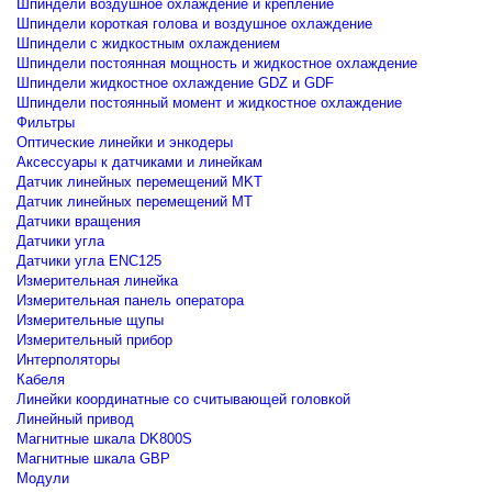
Шпиндели воздушное охлаждение и крепление
Шпиндели короткая голова и воздушное охлаждение
Шпиндели с жидкостным охлаждением
Шпиндели постоянная мощность и жидкостное охлаждение
Шпиндели жидкостное охлаждение GDZ и GDF
Шпиндели постоянный момент и жидкостное охлаждение
Фильтры
Оптические линейки и энкодеры
Аксессуары к датчиками и линейкам
Датчик линейных перемещений MKT
Датчик линейных перемещений MT
Датчики вращения
Датчики угла
Датчики угла ENC125
Измерительная линейка
Измерительная панель оператора
Измерительные щупы
Измерительный прибор
Интерполяторы
Кабеля
Линейки координатные со считывающей головкой
Линейный привод
Магнитные шкала DK800S
Магнитные шкала GBP
Модули