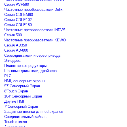
Серия AVF580
Частотные преобразователи Delixi
Серия CDI-EM60
Серия CDI-E102
Серия CDI-E180
Частотные преобразователи iNDVS
Серия 500
Частотные преобразователи KEWO
Серия AD350
Серия AD-800
Серводвигатели и сервоприводы
Энкодеры
Планетарные редукторы
Шаговые двигатели, драйвера
PLC
HMI, сенсорные экраны
57"Сенсорный Экран
8'Touch Экран
104"Сенсорный Экран
Другие HMI
7"Сенсорный Экран
Защитные пленки для lcd экранов
Соединительный кабель
Touch-стекло
Аксессуары