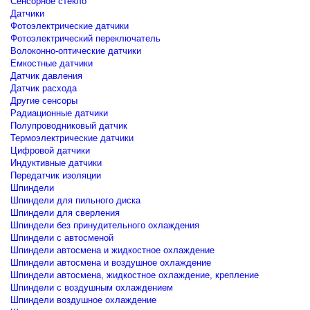
Сенсорное стекло
Датчики
Фотоэлектрические датчики
Фотоэлектрический переключатель
Волоконно-оптические датчики
Емкостные датчики
Датчик давления
Датчик расхода
Другие сенсоры
Радиационные датчики
Полупроводниковый датчик
Термоэлектрические датчики
Цифровой датчики
Индуктивные датчики
Передатчик изоляции
Шпиндели
Шпиндели для пильного диска
Шпиндели для сверления
Шпиндели без принудительного охлаждения
Шпиндели с автосменой
Шпиндели автосмена и жидкостное охлаждение
Шпиндели автосмена и воздушное охлаждение
Шпиндели автосмена, жидкостное охлаждение, крепление
Шпиндели с воздушным охлаждением
Шпиндели воздушное охлаждение