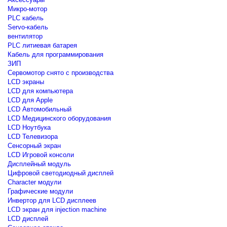
Микро-мотор
PLC кабель
Servo-кабель
вентилятор
PLC литиевая батарея
Кабель для программирования
ЗИП
Сервомотор снято с производства
LCD экраны
LCD для компьютера
LCD для Apple
LCD Автомобильный
LCD Медицинского оборудования
LCD Ноутбука
LCD Телевизора
Сенсорный экран
LCD Игровой консоли
Дисплейный модуль
Цифровой светодиодный дисплей
Сharacter модули
Графические модули
Инвертор для LCD дисплеев
LCD экран для injection machine
LCD дисплей