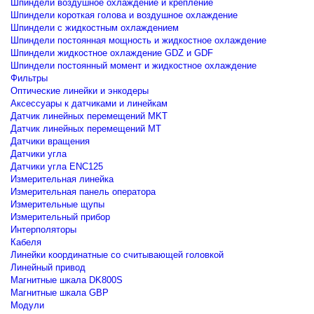
Шпиндели воздушное охлаждение и крепление
Шпиндели короткая голова и воздушное охлаждение
Шпиндели с жидкостным охлаждением
Шпиндели постоянная мощность и жидкостное охлаждение
Шпиндели жидкостное охлаждение GDZ и GDF
Шпиндели постоянный момент и жидкостное охлаждение
Фильтры
Оптические линейки и энкодеры
Аксессуары к датчиками и линейкам
Датчик линейных перемещений MKT
Датчик линейных перемещений MT
Датчики вращения
Датчики угла
Датчики угла ENC125
Измерительная линейка
Измерительная панель оператора
Измерительные щупы
Измерительный прибор
Интерполяторы
Кабеля
Линейки координатные со считывающей головкой
Линейный привод
Магнитные шкала DK800S
Магнитные шкала GBP
Модули