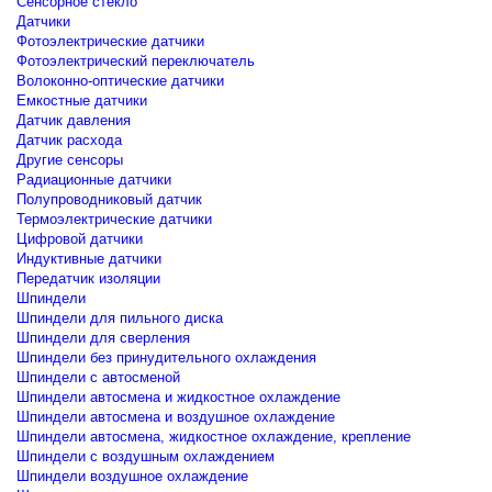
Сенсорное стекло
Датчики
Фотоэлектрические датчики
Фотоэлектрический переключатель
Волоконно-оптические датчики
Емкостные датчики
Датчик давления
Датчик расхода
Другие сенсоры
Радиационные датчики
Полупроводниковый датчик
Термоэлектрические датчики
Цифровой датчики
Индуктивные датчики
Передатчик изоляции
Шпиндели
Шпиндели для пильного диска
Шпиндели для сверления
Шпиндели без принудительного охлаждения
Шпиндели с автосменой
Шпиндели автосмена и жидкостное охлаждение
Шпиндели автосмена и воздушное охлаждение
Шпиндели автосмена, жидкостное охлаждение, крепление
Шпиндели с воздушным охлаждением
Шпиндели воздушное охлаждение