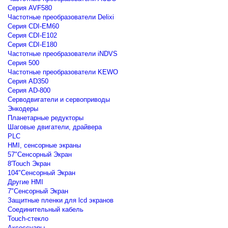
Серия AVF580
Частотные преобразователи Delixi
Серия CDI-EM60
Серия CDI-E102
Серия CDI-E180
Частотные преобразователи iNDVS
Серия 500
Частотные преобразователи KEWO
Серия AD350
Серия AD-800
Серводвигатели и сервоприводы
Энкодеры
Планетарные редукторы
Шаговые двигатели, драйвера
PLC
HMI, сенсорные экраны
57"Сенсорный Экран
8'Touch Экран
104"Сенсорный Экран
Другие HMI
7"Сенсорный Экран
Защитные пленки для lcd экранов
Соединительный кабель
Touch-стекло
Аксессуары