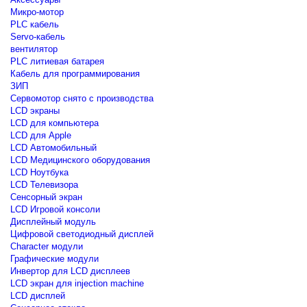
Микро-мотор
PLC кабель
Servo-кабель
вентилятор
PLC литиевая батарея
Кабель для программирования
ЗИП
Сервомотор снято с производства
LCD экраны
LCD для компьютера
LCD для Apple
LCD Автомобильный
LCD Медицинского оборудования
LCD Ноутбука
LCD Телевизора
Сенсорный экран
LCD Игровой консоли
Дисплейный модуль
Цифровой светодиодный дисплей
Сharacter модули
Графические модули
Инвертор для LCD дисплеев
LCD экран для injection machine
LCD дисплей