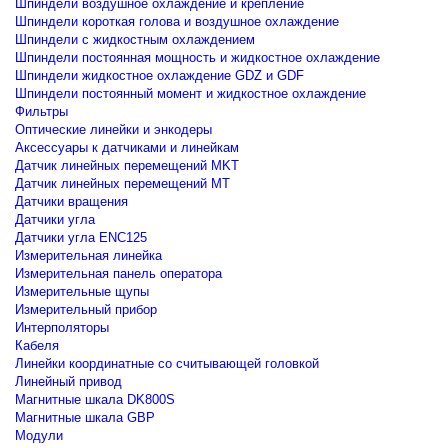
Шпиндели воздушное охлаждение и крепление
Шпиндели короткая голова и воздушное охлаждение
Шпиндели с жидкостным охлаждением
Шпиндели постоянная мощность и жидкостное охлаждение
Шпиндели жидкостное охлаждение GDZ и GDF
Шпиндели постоянный момент и жидкостное охлаждение
Фильтры
Оптические линейки и энкодеры
Аксессуары к датчиками и линейкам
Датчик линейных перемещений MKT
Датчик линейных перемещений MT
Датчики вращения
Датчики угла
Датчики угла ENC125
Измерительная линейка
Измерительная панель оператора
Измерительные щупы
Измерительный прибор
Интерполяторы
Кабеля
Линейки координатные со считывающей головкой
Линейный привод
Магнитные шкала DK800S
Магнитные шкала GBP
Модули