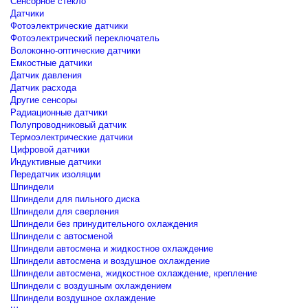
Сенсорное стекло
Датчики
Фотоэлектрические датчики
Фотоэлектрический переключатель
Волоконно-оптические датчики
Емкостные датчики
Датчик давления
Датчик расхода
Другие сенсоры
Радиационные датчики
Полупроводниковый датчик
Термоэлектрические датчики
Цифровой датчики
Индуктивные датчики
Передатчик изоляции
Шпиндели
Шпиндели для пильного диска
Шпиндели для сверления
Шпиндели без принудительного охлаждения
Шпиндели с автосменой
Шпиндели автосмена и жидкостное охлаждение
Шпиндели автосмена и воздушное охлаждение
Шпиндели автосмена, жидкостное охлаждение, крепление
Шпиндели с воздушным охлаждением
Шпиндели воздушное охлаждение