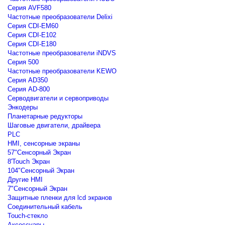
Серия AVF580
Частотные преобразователи Delixi
Серия CDI-EM60
Серия CDI-E102
Серия CDI-E180
Частотные преобразователи iNDVS
Серия 500
Частотные преобразователи KEWO
Серия AD350
Серия AD-800
Серводвигатели и сервоприводы
Энкодеры
Планетарные редукторы
Шаговые двигатели, драйвера
PLC
HMI, сенсорные экраны
57"Сенсорный Экран
8'Touch Экран
104"Сенсорный Экран
Другие HMI
7"Сенсорный Экран
Защитные пленки для lcd экранов
Соединительный кабель
Touch-стекло
Аксессуары