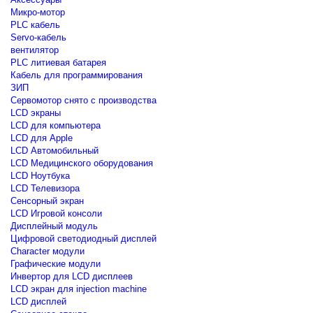
Микро-мотор
PLC кабель
Servo-кабель
вентилятор
PLC литиевая батарея
Кабель для программирования
ЗИП
Сервомотор снято с производства
LCD экраны
LCD для компьютера
LCD для Apple
LCD Автомобильный
LCD Медицинского оборудования
LCD Ноутбука
LCD Телевизора
Сенсорный экран
LCD Игровой консоли
Дисплейный модуль
Цифровой светодиодный дисплей
Сharacter модули
Графические модули
Инвертор для LCD дисплеев
LCD экран для injection machine
LCD дисплей