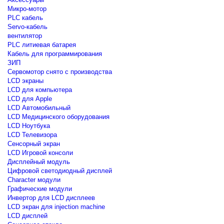
Микро-мотор
PLC кабель
Servo-кабель
вентилятор
PLC литиевая батарея
Кабель для программирования
ЗИП
Сервомотор снято с производства
LCD экраны
LCD для компьютера
LCD для Apple
LCD Автомобильный
LCD Медицинского оборудования
LCD Ноутбука
LCD Телевизора
Сенсорный экран
LCD Игровой консоли
Дисплейный модуль
Цифровой светодиодный дисплей
Сharacter модули
Графические модули
Инвертор для LCD дисплеев
LCD экран для injection machine
LCD дисплей