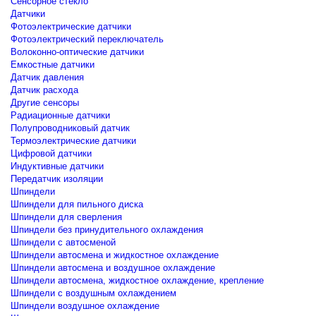
Сенсорное стекло
Датчики
Фотоэлектрические датчики
Фотоэлектрический переключатель
Волоконно-оптические датчики
Емкостные датчики
Датчик давления
Датчик расхода
Другие сенсоры
Радиационные датчики
Полупроводниковый датчик
Термоэлектрические датчики
Цифровой датчики
Индуктивные датчики
Передатчик изоляции
Шпиндели
Шпиндели для пильного диска
Шпиндели для сверления
Шпиндели без принудительного охлаждения
Шпиндели с автосменой
Шпиндели автосмена и жидкостное охлаждение
Шпиндели автосмена и воздушное охлаждение
Шпиндели автосмена, жидкостное охлаждение, крепление
Шпиндели с воздушным охлаждением
Шпиндели воздушное охлаждение