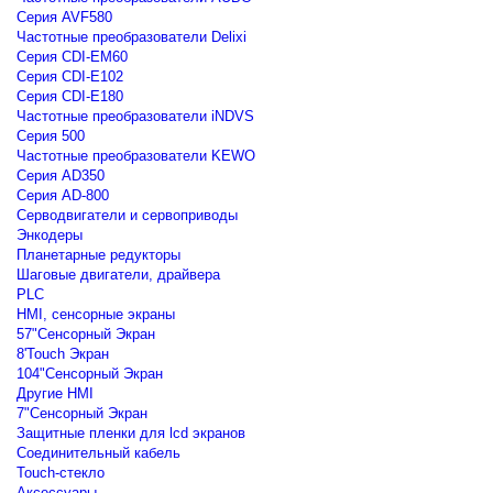
Серия AVF580
Частотные преобразователи Delixi
Серия CDI-EM60
Серия CDI-E102
Серия CDI-E180
Частотные преобразователи iNDVS
Серия 500
Частотные преобразователи KEWO
Серия AD350
Серия AD-800
Серводвигатели и сервоприводы
Энкодеры
Планетарные редукторы
Шаговые двигатели, драйвера
PLC
HMI, сенсорные экраны
57"Сенсорный Экран
8'Touch Экран
104"Сенсорный Экран
Другие HMI
7"Сенсорный Экран
Защитные пленки для lcd экранов
Соединительный кабель
Touch-стекло
Аксессуары