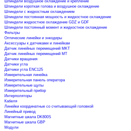
Шпиндели воздушное охлаждение и крепление
Шпиндели короткая голова и воздушное охлаждение
Шпиндели с жидкостным охлаждением
Шпиндели постоянная мощность и жидкостное охлаждение
Шпиндели жидкостное охлаждение GDZ и GDF
Шпиндели постоянный момент и жидкостное охлаждение
Фильтры
Оптические линейки и энкодеры
Аксессуары к датчиками и линейкам
Датчик линейных перемещений MKT
Датчик линейных перемещений MT
Датчики вращения
Датчики угла
Датчики угла ENC125
Измерительная линейка
Измерительная панель оператора
Измерительные щупы
Измерительный прибор
Интерполяторы
Кабеля
Линейки координатные со считывающей головкой
Линейный привод
Магнитные шкала DK800S
Магнитные шкала GBP
Модули