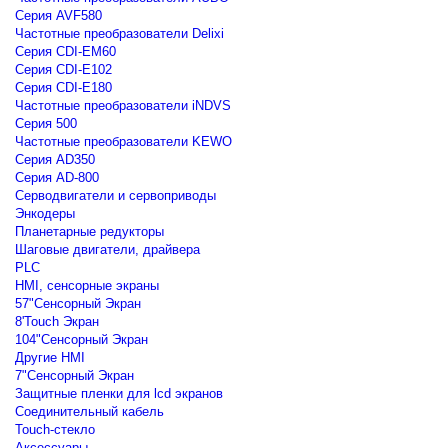
Серия AVF580
Частотные преобразователи Delixi
Серия CDI-EM60
Серия CDI-E102
Серия CDI-E180
Частотные преобразователи iNDVS
Серия 500
Частотные преобразователи KEWO
Серия AD350
Серия AD-800
Серводвигатели и сервоприводы
Энкодеры
Планетарные редукторы
Шаговые двигатели, драйвера
PLC
HMI, сенсорные экраны
57"Сенсорный Экран
8'Touch Экран
104"Сенсорный Экран
Другие HMI
7"Сенсорный Экран
Защитные пленки для lcd экранов
Соединительный кабель
Touch-стекло
Аксессуары