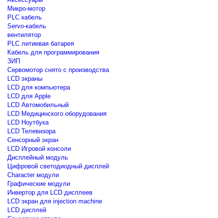
Микро-мотор
PLC кабель
Servo-кабель
вентилятор
PLC литиевая батарея
Кабель для программирования
ЗИП
Сервомотор снято с производства
LCD экраны
LCD для компьютера
LCD для Apple
LCD Автомобильный
LCD Медицинского оборудования
LCD Ноутбука
LCD Телевизора
Сенсорный экран
LCD Игровой консоли
Дисплейный модуль
Цифровой светодиодный дисплей
Сharacter модули
Графические модули
Инвертор для LCD дисплеев
LCD экран для injection machine
LCD дисплей