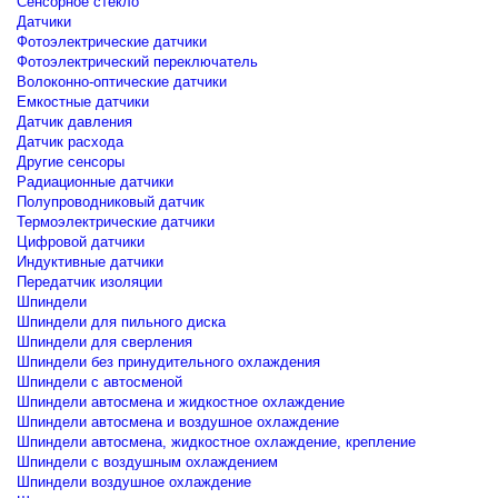
Сенсорное стекло
Датчики
Фотоэлектрические датчики
Фотоэлектрический переключатель
Волоконно-оптические датчики
Емкостные датчики
Датчик давления
Датчик расхода
Другие сенсоры
Радиационные датчики
Полупроводниковый датчик
Термоэлектрические датчики
Цифровой датчики
Индуктивные датчики
Передатчик изоляции
Шпиндели
Шпиндели для пильного диска
Шпиндели для сверления
Шпиндели без принудительного охлаждения
Шпиндели с автосменой
Шпиндели автосмена и жидкостное охлаждение
Шпиндели автосмена и воздушное охлаждение
Шпиндели автосмена, жидкостное охлаждение, крепление
Шпиндели с воздушным охлаждением
Шпиндели воздушное охлаждение