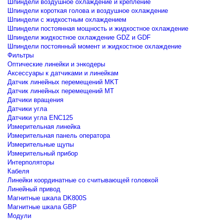
Шпиндели воздушное охлаждение и крепление
Шпиндели короткая голова и воздушное охлаждение
Шпиндели с жидкостным охлаждением
Шпиндели постоянная мощность и жидкостное охлаждение
Шпиндели жидкостное охлаждение GDZ и GDF
Шпиндели постоянный момент и жидкостное охлаждение
Фильтры
Оптические линейки и энкодеры
Аксессуары к датчиками и линейкам
Датчик линейных перемещений MKT
Датчик линейных перемещений MT
Датчики вращения
Датчики угла
Датчики угла ENC125
Измерительная линейка
Измерительная панель оператора
Измерительные щупы
Измерительный прибор
Интерполяторы
Кабеля
Линейки координатные со считывающей головкой
Линейный привод
Магнитные шкала DK800S
Магнитные шкала GBP
Модули