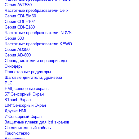
Серия AVF580
Частотные преобразователи Delixi
Серия CDI-EM60
Серия CDI-E102
Серия CDI-E180
Частотные преобразователи iNDVS
Серия 500
Частотные преобразователи KEWO
Серия AD350
Серия AD-800
Серводвигатели и сервоприводы
Энкодеры
Планетарные редукторы
Шаговые двигатели, драйвера
PLC
HMI, сенсорные экраны
57"Сенсорный Экран
8'Touch Экран
104"Сенсорный Экран
Другие HMI
7"Сенсорный Экран
Защитные пленки для lcd экранов
Соединительный кабель
Touch-стекло
Аксессуары