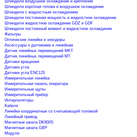
Шпиндели воздушное охлаждение и крепление
Шпиндели короткая голова и воздушное охлаждение
Шпиндели с жидкостным охлаждением
Шпиндели постоянная мощность и жидкостное охлаждение
Шпиндели жидкостное охлаждение GDZ и GDF
Шпиндели постоянный момент и жидкостное охлаждение
Фильтры
Оптические линейки и энкодеры
Аксессуары к датчиками и линейкам
Датчик линейных перемещений MKT
Датчик линейных перемещений MT
Датчики вращения
Датчики угла
Датчики угла ENC125
Измерительная линейка
Измерительная панель оператора
Измерительные щупы
Измерительный прибор
Интерполяторы
Кабеля
Линейки координатные со считывающей головкой
Линейный привод
Магнитные шкала DK800S
Магнитные шкала GBP
Модули