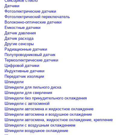
Сенсорное стекло
Датчики
Фотоэлектрические датчики
Фотоэлектрический переключатель
Волоконно-оптические датчики
Емкостные датчики
Датчик давления
Датчик расхода
Другие сенсоры
Радиационные датчики
Полупроводниковый датчик
Термоэлектрические датчики
Цифровой датчики
Индуктивные датчики
Передатчик изоляции
Шпиндели
Шпиндели для пильного диска
Шпиндели для сверления
Шпиндели без принудительного охлаждения
Шпиндели с автосменой
Шпиндели автосмена и жидкостное охлаждение
Шпиндели автосмена и воздушное охлаждение
Шпиндели автосмена, жидкостное охлаждение, крепление
Шпиндели с воздушным охлаждением
Шпиндели воздушное охлаждение