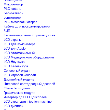
Микро-мотор
PLC кабель
Servo-кабель
вентилятор
PLC литиевая батарея
Кабель для программирования
ЗИП
Сервомотор снято с производства
LCD экраны
LCD для компьютера
LCD для Apple
LCD Автомобильный
LCD Медицинского оборудования
LCD Ноутбука
LCD Телевизора
Сенсорный экран
LCD Игровой консоли
Дисплейный модуль
Цифровой светодиодный дисплей
Сharacter модули
Графические модули
Инвертор для LCD дисплеев
LCD экран для injection machine
LCD дисплей