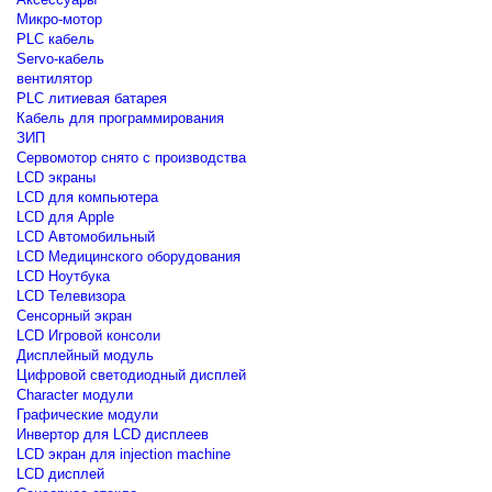
Микро-мотор
PLC кабель
Servo-кабель
вентилятор
PLC литиевая батарея
Кабель для программирования
ЗИП
Сервомотор снято с производства
LCD экраны
LCD для компьютера
LCD для Apple
LCD Автомобильный
LCD Медицинского оборудования
LCD Ноутбука
LCD Телевизора
Сенсорный экран
LCD Игровой консоли
Дисплейный модуль
Цифровой светодиодный дисплей
Сharacter модули
Графические модули
Инвертор для LCD дисплеев
LCD экран для injection machine
LCD дисплей