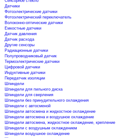
Сенсорное стекло
Датчики
Фотоэлектрические датчики
Фотоэлектрический переключатель
Волоконно-оптические датчики
Емкостные датчики
Датчик давления
Датчик расхода
Другие сенсоры
Радиационные датчики
Полупроводниковый датчик
Термоэлектрические датчики
Цифровой датчики
Индуктивные датчики
Передатчик изоляции
Шпиндели
Шпиндели для пильного диска
Шпиндели для сверления
Шпиндели без принудительного охлаждения
Шпиндели с автосменой
Шпиндели автосмена и жидкостное охлаждение
Шпиндели автосмена и воздушное охлаждение
Шпиндели автосмена, жидкостное охлаждение, крепление
Шпиндели с воздушным охлаждением
Шпиндели воздушное охлаждение