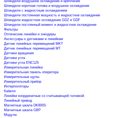
Шпиндели воздушное охлаждение и крепление
Шпиндели короткая голова и воздушное охлаждение
Шпиндели с жидкостным охлаждением
Шпиндели постоянная мощность и жидкостное охлаждение
Шпиндели жидкостное охлаждение GDZ и GDF
Шпиндели постоянный момент и жидкостное охлаждение
Фильтры
Оптические линейки и энкодеры
Аксессуары к датчиками и линейкам
Датчик линейных перемещений MKT
Датчик линейных перемещений MT
Датчики вращения
Датчики угла
Датчики угла ENC125
Измерительная линейка
Измерительная панель оператора
Измерительные щупы
Измерительный прибор
Интерполяторы
Кабеля
Линейки координатные со считывающей головкой
Линейный привод
Магнитные шкала DK800S
Магнитные шкала GBP
Модули