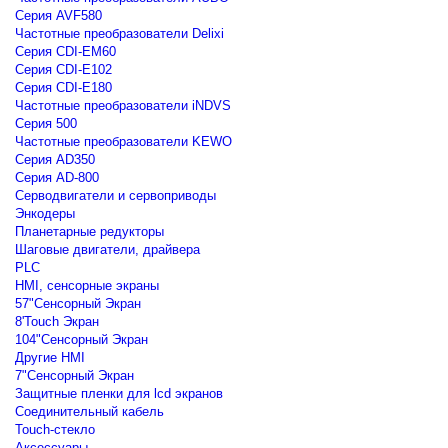
Серия AVF580
Частотные преобразователи Delixi
Серия CDI-EM60
Серия CDI-E102
Серия CDI-E180
Частотные преобразователи iNDVS
Серия 500
Частотные преобразователи KEWO
Серия AD350
Серия AD-800
Серводвигатели и сервоприводы
Энкодеры
Планетарные редукторы
Шаговые двигатели, драйвера
PLC
HMI, сенсорные экраны
57"Сенсорный Экран
8'Touch Экран
104"Сенсорный Экран
Другие HMI
7"Сенсорный Экран
Защитные пленки для lcd экранов
Соединительный кабель
Touch-стекло
Аксессуары