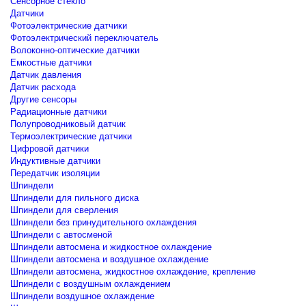
Сенсорное стекло
Датчики
Фотоэлектрические датчики
Фотоэлектрический переключатель
Волоконно-оптические датчики
Емкостные датчики
Датчик давления
Датчик расхода
Другие сенсоры
Радиационные датчики
Полупроводниковый датчик
Термоэлектрические датчики
Цифровой датчики
Индуктивные датчики
Передатчик изоляции
Шпиндели
Шпиндели для пильного диска
Шпиндели для сверления
Шпиндели без принудительного охлаждения
Шпиндели с автосменой
Шпиндели автосмена и жидкостное охлаждение
Шпиндели автосмена и воздушное охлаждение
Шпиндели автосмена, жидкостное охлаждение, крепление
Шпиндели с воздушным охлаждением
Шпиндели воздушное охлаждение