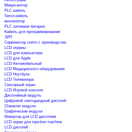
Микро-мотор
PLC кабель
Servo-кабель
вентилятор
PLC литиевая батарея
Кабель для программирования
ЗИП
Сервомотор снято с производства
LCD экраны
LCD для компьютера
LCD для Apple
LCD Автомобильный
LCD Медицинского оборудования
LCD Ноутбука
LCD Телевизора
Сенсорный экран
LCD Игровой консоли
Дисплейный модуль
Цифровой светодиодный дисплей
Сharacter модули
Графические модули
Инвертор для LCD дисплеев
LCD экран для injection machine
LCD дисплей