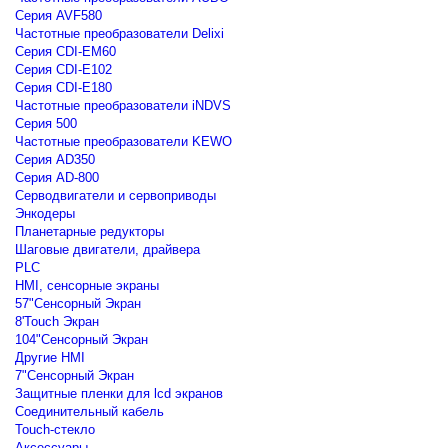
Серия AVF580
Частотные преобразователи Delixi
Серия CDI-EM60
Серия CDI-E102
Серия CDI-E180
Частотные преобразователи iNDVS
Серия 500
Частотные преобразователи KEWO
Серия AD350
Серия AD-800
Серводвигатели и сервоприводы
Энкодеры
Планетарные редукторы
Шаговые двигатели, драйвера
PLC
HMI, сенсорные экраны
57"Сенсорный Экран
8'Touch Экран
104"Сенсорный Экран
Другие HMI
7"Сенсорный Экран
Защитные пленки для lcd экранов
Соединительный кабель
Touch-стекло
Аксессуары