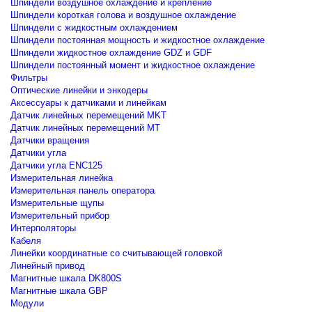
Шпиндели воздушное охлаждение и крепление
Шпиндели короткая голова и воздушное охлаждение
Шпиндели с жидкостным охлаждением
Шпиндели постоянная мощность и жидкостное охлаждение
Шпиндели жидкостное охлаждение GDZ и GDF
Шпиндели постоянный момент и жидкостное охлаждение
Фильтры
Оптические линейки и энкодеры
Аксессуары к датчиками и линейкам
Датчик линейных перемещений MKT
Датчик линейных перемещений MT
Датчики вращения
Датчики угла
Датчики угла ENC125
Измерительная линейка
Измерительная панель оператора
Измерительные щупы
Измерительный прибор
Интерполяторы
Кабеля
Линейки координатные со считывающей головкой
Линейный привод
Магнитные шкала DK800S
Магнитные шкала GBP
Модули