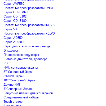
Серия AVF580
Частотные преобразователи Delixi
Серия CDI-EM60
Серия CDI-E102
Серия CDI-E180
Частотные преобразователи iNDVS
Серия 500
Частотные преобразователи KEWO
Серия AD350
Серия AD-800
Серводвигатели и сервоприводы
Энкодеры
Планетарные редукторы
Шаговые двигатели, драйвера
PLC
HMI, сенсорные экраны
57"Сенсорный Экран
8'Touch Экран
104"Сенсорный Экран
Другие HMI
7"Сенсорный Экран
Защитные пленки для lcd экранов
Соединительный кабель
Touch-стекло
Аксессуары