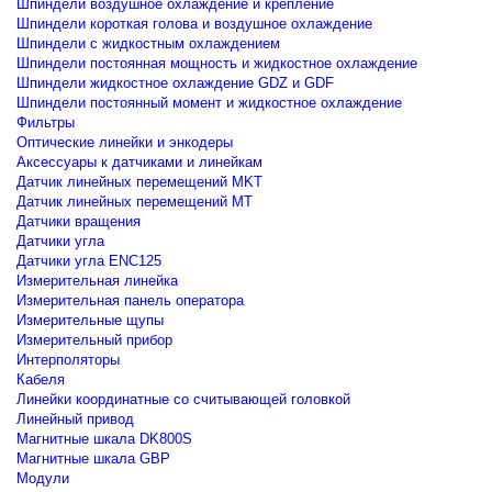
Шпиндели воздушное охлаждение и крепление
Шпиндели короткая голова и воздушное охлаждение
Шпиндели с жидкостным охлаждением
Шпиндели постоянная мощность и жидкостное охлаждение
Шпиндели жидкостное охлаждение GDZ и GDF
Шпиндели постоянный момент и жидкостное охлаждение
Фильтры
Оптические линейки и энкодеры
Аксессуары к датчиками и линейкам
Датчик линейных перемещений MKT
Датчик линейных перемещений MT
Датчики вращения
Датчики угла
Датчики угла ENC125
Измерительная линейка
Измерительная панель оператора
Измерительные щупы
Измерительный прибор
Интерполяторы
Кабеля
Линейки координатные со считывающей головкой
Линейный привод
Магнитные шкала DK800S
Магнитные шкала GBP
Модули