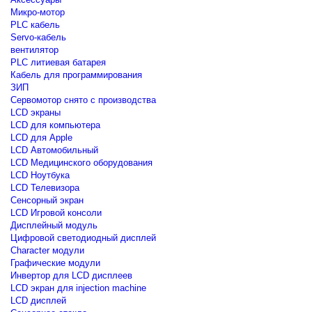
Микро-мотор
PLC кабель
Servo-кабель
вентилятор
PLC литиевая батарея
Кабель для программирования
ЗИП
Сервомотор снято с производства
LCD экраны
LCD для компьютера
LCD для Apple
LCD Автомобильный
LCD Медицинского оборудования
LCD Ноутбука
LCD Телевизора
Сенсорный экран
LCD Игровой консоли
Дисплейный модуль
Цифровой светодиодный дисплей
Сharacter модули
Графические модули
Инвертор для LCD дисплеев
LCD экран для injection machine
LCD дисплей