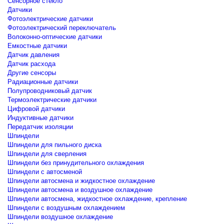
Сенсорное стекло
Датчики
Фотоэлектрические датчики
Фотоэлектрический переключатель
Волоконно-оптические датчики
Емкостные датчики
Датчик давления
Датчик расхода
Другие сенсоры
Радиационные датчики
Полупроводниковый датчик
Термоэлектрические датчики
Цифровой датчики
Индуктивные датчики
Передатчик изоляции
Шпиндели
Шпиндели для пильного диска
Шпиндели для сверления
Шпиндели без принудительного охлаждения
Шпиндели с автосменой
Шпиндели автосмена и жидкостное охлаждение
Шпиндели автосмена и воздушное охлаждение
Шпиндели автосмена, жидкостное охлаждение, крепление
Шпиндели с воздушным охлаждением
Шпиндели воздушное охлаждение