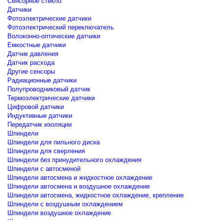
Сенсорное стекло
Датчики
Фотоэлектрические датчики
Фотоэлектрический переключатель
Волоконно-оптические датчики
Емкостные датчики
Датчик давления
Датчик расхода
Другие сенсоры
Радиационные датчики
Полупроводниковый датчик
Термоэлектрические датчики
Цифровой датчики
Индуктивные датчики
Передатчик изоляции
Шпиндели
Шпиндели для пильного диска
Шпиндели для сверления
Шпиндели без принудительного охлаждения
Шпиндели с автосменой
Шпиндели автосмена и жидкостное охлаждение
Шпиндели автосмена и воздушное охлаждение
Шпиндели автосмена, жидкостное охлаждение, крепление
Шпиндели с воздушным охлаждением
Шпиндели воздушное охлаждение