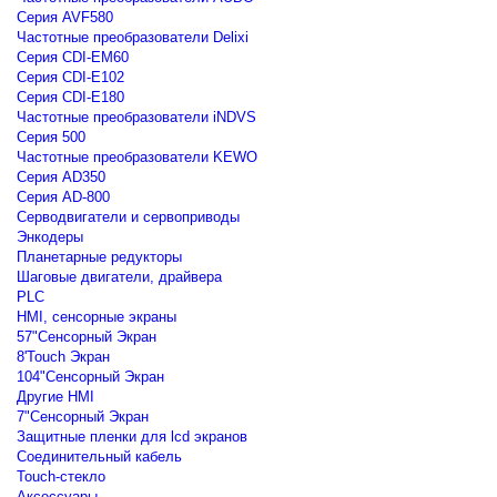
Серия AVF580
Частотные преобразователи Delixi
Серия CDI-EM60
Серия CDI-E102
Серия CDI-E180
Частотные преобразователи iNDVS
Серия 500
Частотные преобразователи KEWO
Серия AD350
Серия AD-800
Серводвигатели и сервоприводы
Энкодеры
Планетарные редукторы
Шаговые двигатели, драйвера
PLC
HMI, сенсорные экраны
57"Сенсорный Экран
8'Touch Экран
104"Сенсорный Экран
Другие HMI
7"Сенсорный Экран
Защитные пленки для lcd экранов
Соединительный кабель
Touch-стекло
Аксессуары