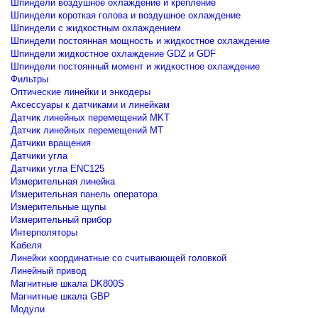
Шпиндели воздушное охлаждение и крепление
Шпиндели короткая голова и воздушное охлаждение
Шпиндели с жидкостным охлаждением
Шпиндели постоянная мощность и жидкостное охлаждение
Шпиндели жидкостное охлаждение GDZ и GDF
Шпиндели постоянный момент и жидкостное охлаждение
Фильтры
Оптические линейки и энкодеры
Аксессуары к датчиками и линейкам
Датчик линейных перемещений MKT
Датчик линейных перемещений MT
Датчики вращения
Датчики угла
Датчики угла ENC125
Измерительная линейка
Измерительная панель оператора
Измерительные щупы
Измерительный прибор
Интерполяторы
Кабеля
Линейки координатные со считывающей головкой
Линейный привод
Магнитные шкала DK800S
Магнитные шкала GBP
Модули