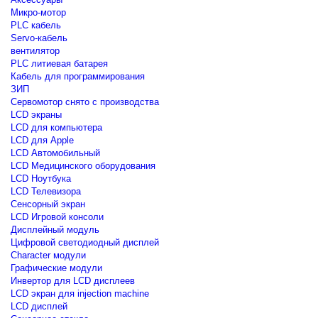
Микро-мотор
PLC кабель
Servo-кабель
вентилятор
PLC литиевая батарея
Кабель для программирования
ЗИП
Сервомотор снято с производства
LCD экраны
LCD для компьютера
LCD для Apple
LCD Автомобильный
LCD Медицинского оборудования
LCD Ноутбука
LCD Телевизора
Сенсорный экран
LCD Игровой консоли
Дисплейный модуль
Цифровой светодиодный дисплей
Сharacter модули
Графические модули
Инвертор для LCD дисплеев
LCD экран для injection machine
LCD дисплей