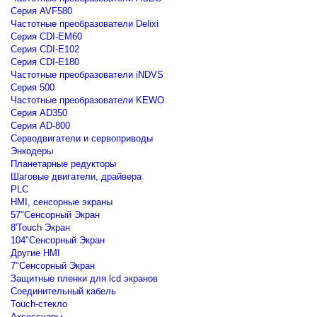
Серия AVF580
Частотные преобразователи Delixi
Серия CDI-EM60
Серия CDI-E102
Серия CDI-E180
Частотные преобразователи iNDVS
Серия 500
Частотные преобразователи KEWO
Серия AD350
Серия AD-800
Серводвигатели и сервоприводы
Энкодеры
Планетарные редукторы
Шаговые двигатели, драйвера
PLC
HMI, сенсорные экраны
57"Сенсорный Экран
8'Touch Экран
104"Сенсорный Экран
Другие HMI
7"Сенсорный Экран
Защитные пленки для lcd экранов
Соединительный кабель
Touch-стекло
Аксессуары