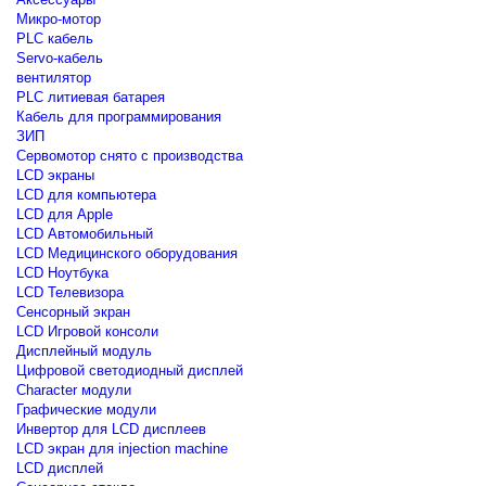
Микро-мотор
PLC кабель
Servo-кабель
вентилятор
PLC литиевая батарея
Кабель для программирования
ЗИП
Сервомотор снято с производства
LCD экраны
LCD для компьютера
LCD для Apple
LCD Автомобильный
LCD Медицинского оборудования
LCD Ноутбука
LCD Телевизора
Сенсорный экран
LCD Игровой консоли
Дисплейный модуль
Цифровой светодиодный дисплей
Сharacter модули
Графические модули
Инвертор для LCD дисплеев
LCD экран для injection machine
LCD дисплей