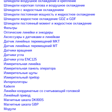
Шпиндели воздушное охлаждение и крепление
Шпиндели короткая голова и воздушное охлаждение
Шпиндели с жидкостным охлаждением
Шпиндели постоянная мощность и жидкостное охлаждение
Шпиндели жидкостное охлаждение GDZ и GDF
Шпиндели постоянный момент и жидкостное охлаждение
Фильтры
Оптические линейки и энкодеры
Аксессуары к датчиками и линейкам
Датчик линейных перемещений MKT
Датчик линейных перемещений MT
Датчики вращения
Датчики угла
Датчики угла ENC125
Измерительная линейка
Измерительная панель оператора
Измерительные щупы
Измерительный прибор
Интерполяторы
Кабеля
Линейки координатные со считывающей головкой
Линейный привод
Магнитные шкала DK800S
Магнитные шкала GBP
Модули