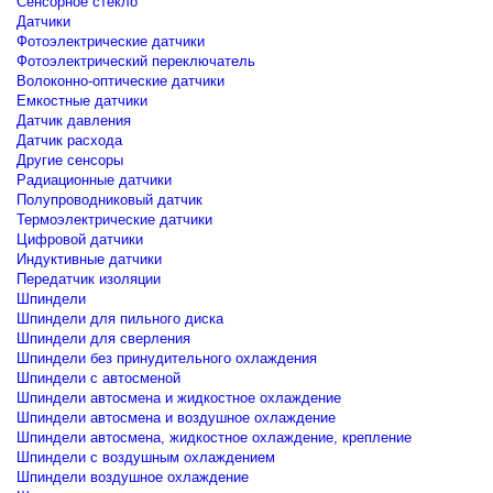
Сенсорное стекло
Датчики
Фотоэлектрические датчики
Фотоэлектрический переключатель
Волоконно-оптические датчики
Емкостные датчики
Датчик давления
Датчик расхода
Другие сенсоры
Радиационные датчики
Полупроводниковый датчик
Термоэлектрические датчики
Цифровой датчики
Индуктивные датчики
Передатчик изоляции
Шпиндели
Шпиндели для пильного диска
Шпиндели для сверления
Шпиндели без принудительного охлаждения
Шпиндели с автосменой
Шпиндели автосмена и жидкостное охлаждение
Шпиндели автосмена и воздушное охлаждение
Шпиндели автосмена, жидкостное охлаждение, крепление
Шпиндели с воздушным охлаждением
Шпиндели воздушное охлаждение