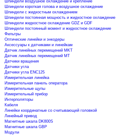
Шпиндели воздушное охлаждение и крепление
Шпиндели короткая голова и воздушное охлаждение
Шпиндели с жидкостным охлаждением
Шпиндели постоянная мощность и жидкостное охлаждение
Шпиндели жидкостное охлаждение GDZ и GDF
Шпиндели постоянный момент и жидкостное охлаждение
Фильтры
Оптические линейки и энкодеры
Аксессуары к датчиками и линейкам
Датчик линейных перемещений MKT
Датчик линейных перемещений MT
Датчики вращения
Датчики угла
Датчики угла ENC125
Измерительная линейка
Измерительная панель оператора
Измерительные щупы
Измерительный прибор
Интерполяторы
Кабеля
Линейки координатные со считывающей головкой
Линейный привод
Магнитные шкала DK800S
Магнитные шкала GBP
Модули