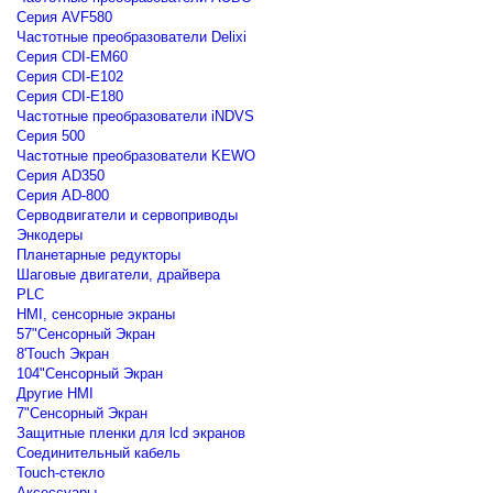
Серия AVF580
Частотные преобразователи Delixi
Серия CDI-EM60
Серия CDI-E102
Серия CDI-E180
Частотные преобразователи iNDVS
Серия 500
Частотные преобразователи KEWO
Серия AD350
Серия AD-800
Серводвигатели и сервоприводы
Энкодеры
Планетарные редукторы
Шаговые двигатели, драйвера
PLC
HMI, сенсорные экраны
57"Сенсорный Экран
8'Touch Экран
104"Сенсорный Экран
Другие HMI
7"Сенсорный Экран
Защитные пленки для lcd экранов
Соединительный кабель
Touch-стекло
Аксессуары