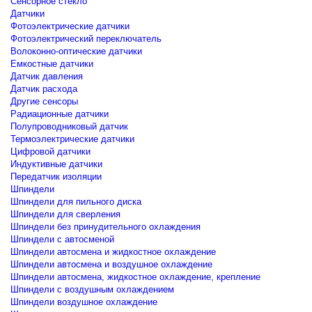
Сенсорное стекло
Датчики
Фотоэлектрические датчики
Фотоэлектрический переключатель
Волоконно-оптические датчики
Емкостные датчики
Датчик давления
Датчик расхода
Другие сенсоры
Радиационные датчики
Полупроводниковый датчик
Термоэлектрические датчики
Цифровой датчики
Индуктивные датчики
Передатчик изоляции
Шпиндели
Шпиндели для пильного диска
Шпиндели для сверления
Шпиндели без принудительного охлаждения
Шпиндели с автосменой
Шпиндели автосмена и жидкостное охлаждение
Шпиндели автосмена и воздушное охлаждение
Шпиндели автосмена, жидкостное охлаждение, крепление
Шпиндели с воздушным охлаждением
Шпиндели воздушное охлаждение