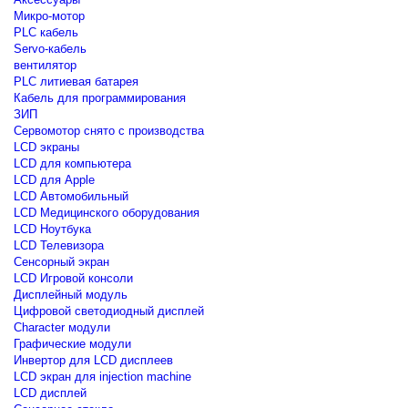
Микро-мотор
PLC кабель
Servo-кабель
вентилятор
PLC литиевая батарея
Кабель для программирования
ЗИП
Сервомотор снято с производства
LCD экраны
LCD для компьютера
LCD для Apple
LCD Автомобильный
LCD Медицинского оборудования
LCD Ноутбука
LCD Телевизора
Сенсорный экран
LCD Игровой консоли
Дисплейный модуль
Цифровой светодиодный дисплей
Сharacter модули
Графические модули
Инвертор для LCD дисплеев
LCD экран для injection machine
LCD дисплей