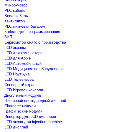
Микро-мотор
PLC кабель
Servo-кабель
вентилятор
PLC литиевая батарея
Кабель для программирования
ЗИП
Сервомотор снято с производства
LCD экраны
LCD для компьютера
LCD для Apple
LCD Автомобильный
LCD Медицинского оборудования
LCD Ноутбука
LCD Телевизора
Сенсорный экран
LCD Игровой консоли
Дисплейный модуль
Цифровой светодиодный дисплей
Сharacter модули
Графические модули
Инвертор для LCD дисплеев
LCD экран для injection machine
LCD дисплей