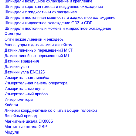
Шпиндели воздушное охлаждение и крепление
Шпиндели короткая голова и воздушное охлаждение
Шпиндели с жидкостным охлаждением
Шпиндели постоянная мощность и жидкостное охлаждение
Шпиндели жидкостное охлаждение GDZ и GDF
Шпиндели постоянный момент и жидкостное охлаждение
Фильтры
Оптические линейки и энкодеры
Аксессуары к датчиками и линейкам
Датчик линейных перемещений MKT
Датчик линейных перемещений MT
Датчики вращения
Датчики угла
Датчики угла ENC125
Измерительная линейка
Измерительная панель оператора
Измерительные щупы
Измерительный прибор
Интерполяторы
Кабеля
Линейки координатные со считывающей головкой
Линейный привод
Магнитные шкала DK800S
Магнитные шкала GBP
Модули