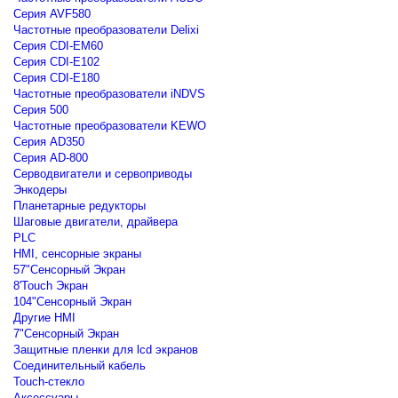
Серия AVF580
Частотные преобразователи Delixi
Серия CDI-EM60
Серия CDI-E102
Серия CDI-E180
Частотные преобразователи iNDVS
Серия 500
Частотные преобразователи KEWO
Серия AD350
Серия AD-800
Серводвигатели и сервоприводы
Энкодеры
Планетарные редукторы
Шаговые двигатели, драйвера
PLC
HMI, сенсорные экраны
57"Сенсорный Экран
8'Touch Экран
104"Сенсорный Экран
Другие HMI
7"Сенсорный Экран
Защитные пленки для lcd экранов
Соединительный кабель
Touch-стекло
Аксессуары