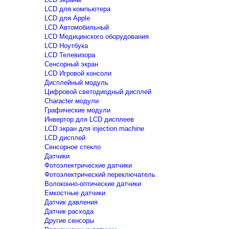
LCD для компьютера
LCD для Apple
LCD Автомобильный
LCD Медицинского оборудования
LCD Ноутбука
LCD Телевизора
Сенсорный экран
LCD Игровой консоли
Дисплейный модуль
Цифровой светодиодный дисплей
Сharacter модули
Графические модули
Инвертор для LCD дисплеев
LCD экран для injection machine
LCD дисплей
Сенсорное стекло
Датчики
Фотоэлектрические датчики
Фотоэлектрический переключатель
Волоконно-оптические датчики
Емкостные датчики
Датчик давления
Датчик расхода
Другие сенсоры