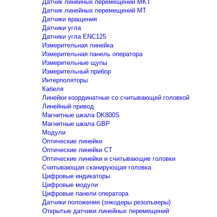
Датчик линейных перемещений MKT
Датчик линейных перемещений MT
Датчики вращения
Датчики угла
Датчики угла ENC125
Измерительная линейка
Измерительная панель оператора
Измерительные щупы
Измерительный прибор
Интерполяторы
Кабеля
Линейки координатные со считывающей головкой
Линейный привод
Магнитные шкала DK800S
Магнитные шкала GBP
Модули
Оптические линейки
Оптические линейки CT
Оптические линейки и считывающие головки
Считывающая сканирующая головка
Цифровые индикаторы
Цифровые модули
Цифровые панели оператора
Датчики положения (энкодеры резольверы)
Открытые датчики линейных перемещений