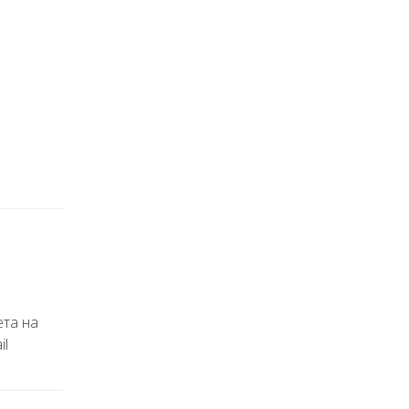
ета на
il