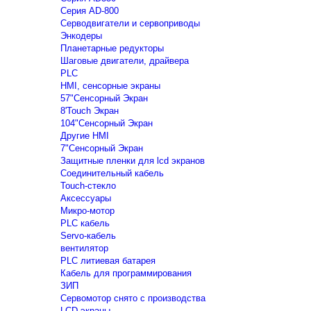
Серия AD-800
Серводвигатели и сервоприводы
Энкодеры
Планетарные редукторы
Шаговые двигатели, драйвера
PLC
HMI, сенсорные экраны
57"Сенсорный Экран
8'Touch Экран
104"Сенсорный Экран
Другие HMI
7"Сенсорный Экран
Защитные пленки для lcd экранов
Соединительный кабель
Touch-стекло
Аксессуары
Микро-мотор
PLC кабель
Servo-кабель
вентилятор
PLC литиевая батарея
Кабель для программирования
ЗИП
Сервомотор снято с производства
LCD экраны