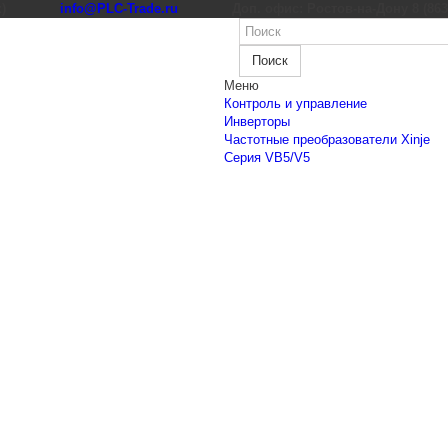
к)
info@PLC-Trade.ru
Доп. офис: Ростов-на-Дону 8 (863) 
Поиск
Меню
Контроль и управление
Инверторы
Частотные преобразователи Xinje
Cерия VB5/V5