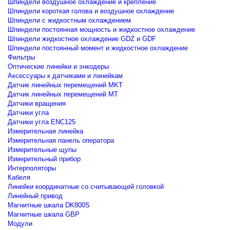
Шпиндели воздушное охлаждение и крепление
Шпиндели короткая голова и воздушное охлаждение
Шпиндели с жидкостным охлаждением
Шпиндели постоянная мощность и жидкостное охлаждение
Шпиндели жидкостное охлаждение GDZ и GDF
Шпиндели постоянный момент и жидкостное охлаждение
Фильтры
Оптические линейки и энкодеры
Аксессуары к датчиками и линейкам
Датчик линейных перемещений MKT
Датчик линейных перемещений MT
Датчики вращения
Датчики угла
Датчики угла ENC125
Измерительная линейка
Измерительная панель оператора
Измерительные щупы
Измерительный прибор
Интерполяторы
Кабеля
Линейки координатные со считывающей головкой
Линейный привод
Магнитные шкала DK800S
Магнитные шкала GBP
Модули