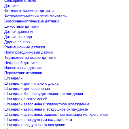
Сенсорное стекло
Датчики
Фотоэлектрические датчики
Фотоэлектрический переключатель
Волоконно-оптические датчики
Емкостные датчики
Датчик давления
Датчик расхода
Другие сенсоры
Радиационные датчики
Полупроводниковый датчик
Термоэлектрические датчики
Цифровой датчики
Индуктивные датчики
Передатчик изоляции
Шпиндели
Шпиндели для пильного диска
Шпиндели для сверления
Шпиндели без принудительного охлаждения
Шпиндели с автосменой
Шпиндели автосмена и жидкостное охлаждение
Шпиндели автосмена и воздушное охлаждение
Шпиндели автосмена, жидкостное охлаждение, крепление
Шпиндели с воздушным охлаждением
Шпиндели воздушное охлаждение