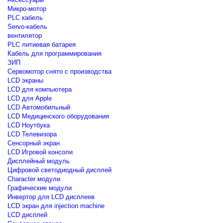
Микро-мотор
PLC кабель
Servo-кабель
вентилятор
PLC литиевая батарея
Кабель для программирования
ЗИП
Сервомотор снято с производства
LCD экраны
LCD для компьютера
LCD для Apple
LCD Автомобильный
LCD Медицинского оборудования
LCD Ноутбука
LCD Телевизора
Сенсорный экран
LCD Игровой консоли
Дисплейный модуль
Цифровой светодиодный дисплей
Сharacter модули
Графические модули
Инвертор для LCD дисплеев
LCD экран для injection machine
LCD дисплей