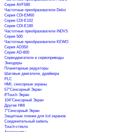
Серия AVF580
Частотные преобразователи Delixi
Серия CDI-EM60
Серия CDI-E102
Серия CDI-E180
Частотные преобразователи iNDVS
Серия 500
Частотные преобразователи KEWO
Серия AD350
Серия AD-800
Серводвигатели и сервоприводы
Энкодеры
Планетарные редукторы
Шаговые двигатели, драйвера
PLC
HMI, сенсорные экраны
57"Сенсорный Экран
8'Touch Экран
104"Сенсорный Экран
Другие HMI
7"Сенсорный Экран
Защитные пленки для lcd экранов
Соединительный кабель
Touch-стекло
Аксессуары