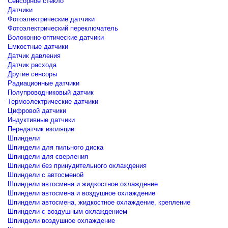
Сенсорное стекло
Датчики
Фотоэлектрические датчики
Фотоэлектрический переключатель
Волоконно-оптические датчики
Емкостные датчики
Датчик давления
Датчик расхода
Другие сенсоры
Радиационные датчики
Полупроводниковый датчик
Термоэлектрические датчики
Цифровой датчики
Индуктивные датчики
Передатчик изоляции
Шпиндели
Шпиндели для пильного диска
Шпиндели для сверления
Шпиндели без принудительного охлаждения
Шпиндели с автосменой
Шпиндели автосмена и жидкостное охлаждение
Шпиндели автосмена и воздушное охлаждение
Шпиндели автосмена, жидкостное охлаждение, крепление
Шпиндели с воздушным охлаждением
Шпиндели воздушное охлаждение