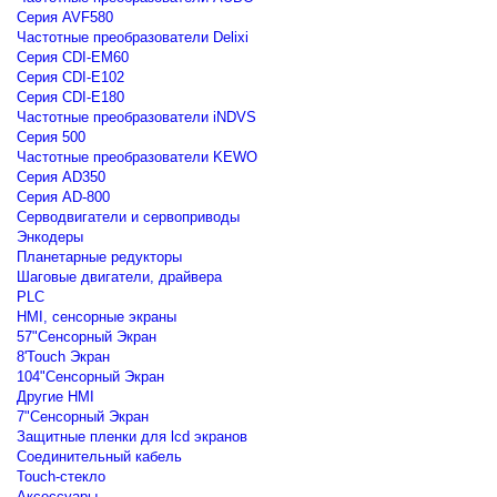
Серия AVF580
Частотные преобразователи Delixi
Серия CDI-EM60
Серия CDI-E102
Серия CDI-E180
Частотные преобразователи iNDVS
Серия 500
Частотные преобразователи KEWO
Серия AD350
Серия AD-800
Серводвигатели и сервоприводы
Энкодеры
Планетарные редукторы
Шаговые двигатели, драйвера
PLC
HMI, сенсорные экраны
57"Сенсорный Экран
8'Touch Экран
104"Сенсорный Экран
Другие HMI
7"Сенсорный Экран
Защитные пленки для lcd экранов
Соединительный кабель
Touch-стекло
Аксессуары