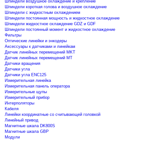
Шпиндели воздушное охлаждение и крепление
Шпиндели короткая голова и воздушное охлаждение
Шпиндели с жидкостным охлаждением
Шпиндели постоянная мощность и жидкостное охлаждение
Шпиндели жидкостное охлаждение GDZ и GDF
Шпиндели постоянный момент и жидкостное охлаждение
Фильтры
Оптические линейки и энкодеры
Аксессуары к датчиками и линейкам
Датчик линейных перемещений MKT
Датчик линейных перемещений MT
Датчики вращения
Датчики угла
Датчики угла ENC125
Измерительная линейка
Измерительная панель оператора
Измерительные щупы
Измерительный прибор
Интерполяторы
Кабеля
Линейки координатные со считывающей головкой
Линейный привод
Магнитные шкала DK800S
Магнитные шкала GBP
Модули