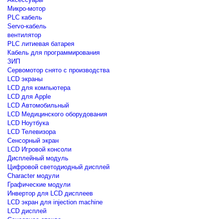
Микро-мотор
PLC кабель
Servo-кабель
вентилятор
PLC литиевая батарея
Кабель для программирования
ЗИП
Сервомотор снято с производства
LCD экраны
LCD для компьютера
LCD для Apple
LCD Автомобильный
LCD Медицинского оборудования
LCD Ноутбука
LCD Телевизора
Сенсорный экран
LCD Игровой консоли
Дисплейный модуль
Цифровой светодиодный дисплей
Сharacter модули
Графические модули
Инвертор для LCD дисплеев
LCD экран для injection machine
LCD дисплей