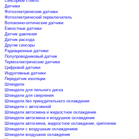
Сенсорное стекло
Датчики
Фотоэлектрические датчики
Фотоэлектрический переключатель
Волоконно-оптические датчики
Емкостные датчики
Датчик давления
Датчик расхода
Другие сенсоры
Радиационные датчики
Полупроводниковый датчик
Термоэлектрические датчики
Цифровой датчики
Индуктивные датчики
Передатчик изоляции
Шпиндели
Шпиндели для пильного диска
Шпиндели для сверления
Шпиндели без принудительного охлаждения
Шпиндели с автосменой
Шпиндели автосмена и жидкостное охлаждение
Шпиндели автосмена и воздушное охлаждение
Шпиндели автосмена, жидкостное охлаждение, крепление
Шпиндели с воздушным охлаждением
Шпиндели воздушное охлаждение