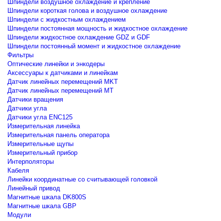
Шпиндели воздушное охлаждение и крепление
Шпиндели короткая голова и воздушное охлаждение
Шпиндели с жидкостным охлаждением
Шпиндели постоянная мощность и жидкостное охлаждение
Шпиндели жидкостное охлаждение GDZ и GDF
Шпиндели постоянный момент и жидкостное охлаждение
Фильтры
Оптические линейки и энкодеры
Аксессуары к датчиками и линейкам
Датчик линейных перемещений MKT
Датчик линейных перемещений MT
Датчики вращения
Датчики угла
Датчики угла ENC125
Измерительная линейка
Измерительная панель оператора
Измерительные щупы
Измерительный прибор
Интерполяторы
Кабеля
Линейки координатные со считывающей головкой
Линейный привод
Магнитные шкала DK800S
Магнитные шкала GBP
Модули