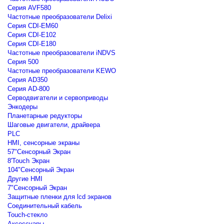
Серия AVF580
Частотные преобразователи Delixi
Серия CDI-EM60
Серия CDI-E102
Серия CDI-E180
Частотные преобразователи iNDVS
Серия 500
Частотные преобразователи KEWO
Серия AD350
Серия AD-800
Серводвигатели и сервоприводы
Энкодеры
Планетарные редукторы
Шаговые двигатели, драйвера
PLC
HMI, сенсорные экраны
57"Сенсорный Экран
8'Touch Экран
104"Сенсорный Экран
Другие HMI
7"Сенсорный Экран
Защитные пленки для lcd экранов
Соединительный кабель
Touch-стекло
Аксессуары