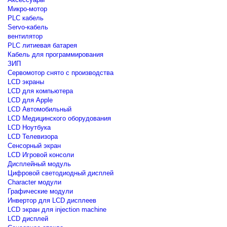
Микро-мотор
PLC кабель
Servo-кабель
вентилятор
PLC литиевая батарея
Кабель для программирования
ЗИП
Сервомотор снято с производства
LCD экраны
LCD для компьютера
LCD для Apple
LCD Автомобильный
LCD Медицинского оборудования
LCD Ноутбука
LCD Телевизора
Сенсорный экран
LCD Игровой консоли
Дисплейный модуль
Цифровой светодиодный дисплей
Сharacter модули
Графические модули
Инвертор для LCD дисплеев
LCD экран для injection machine
LCD дисплей