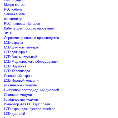
Микро-мотор
PLC кабель
Servo-кабель
вентилятор
PLC литиевая батарея
Кабель для программирования
ЗИП
Сервомотор снято с производства
LCD экраны
LCD для компьютера
LCD для Apple
LCD Автомобильный
LCD Медицинского оборудования
LCD Ноутбука
LCD Телевизора
Сенсорный экран
LCD Игровой консоли
Дисплейный модуль
Цифровой светодиодный дисплей
Сharacter модули
Графические модули
Инвертор для LCD дисплеев
LCD экран для injection machine
LCD дисплей