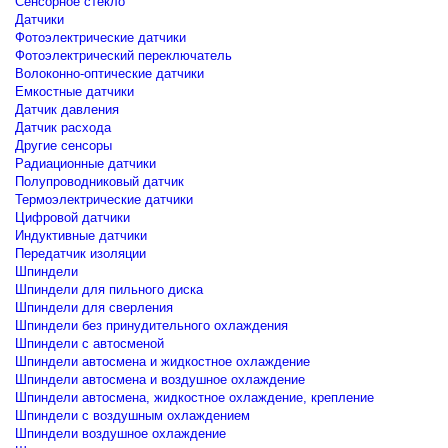
Сенсорное стекло
Датчики
Фотоэлектрические датчики
Фотоэлектрический переключатель
Волоконно-оптические датчики
Емкостные датчики
Датчик давления
Датчик расхода
Другие сенсоры
Радиационные датчики
Полупроводниковый датчик
Термоэлектрические датчики
Цифровой датчики
Индуктивные датчики
Передатчик изоляции
Шпиндели
Шпиндели для пильного диска
Шпиндели для сверления
Шпиндели без принудительного охлаждения
Шпиндели с автосменой
Шпиндели автосмена и жидкостное охлаждение
Шпиндели автосмена и воздушное охлаждение
Шпиндели автосмена, жидкостное охлаждение, крепление
Шпиндели с воздушным охлаждением
Шпиндели воздушное охлаждение