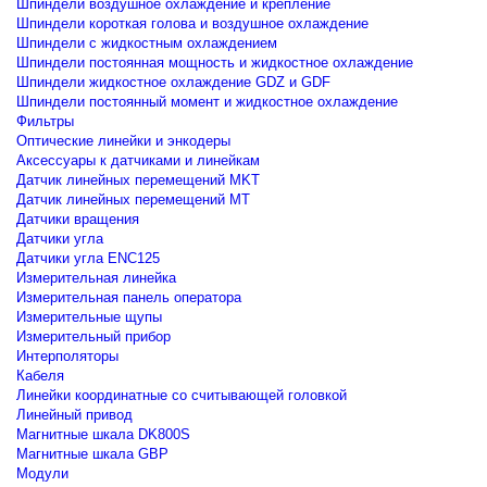
Шпиндели воздушное охлаждение и крепление
Шпиндели короткая голова и воздушное охлаждение
Шпиндели с жидкостным охлаждением
Шпиндели постоянная мощность и жидкостное охлаждение
Шпиндели жидкостное охлаждение GDZ и GDF
Шпиндели постоянный момент и жидкостное охлаждение
Фильтры
Оптические линейки и энкодеры
Аксессуары к датчиками и линейкам
Датчик линейных перемещений MKT
Датчик линейных перемещений MT
Датчики вращения
Датчики угла
Датчики угла ENC125
Измерительная линейка
Измерительная панель оператора
Измерительные щупы
Измерительный прибор
Интерполяторы
Кабеля
Линейки координатные со считывающей головкой
Линейный привод
Магнитные шкала DK800S
Магнитные шкала GBP
Модули