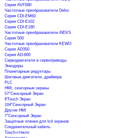
Серия AVF580
Частотные преобразователи Delixi
Серия CDI-EM60
Серия CDI-E102
Серия CDI-E180
Частотные преобразователи iNDVS
Серия 500
Частотные преобразователи KEWO
Серия AD350
Серия AD-800
Серводвигатели и сервоприводы
Энкодеры
Планетарные редукторы
Шаговые двигатели, драйвера
PLC
HMI, сенсорные экраны
57"Сенсорный Экран
8'Touch Экран
104"Сенсорный Экран
Другие HMI
7"Сенсорный Экран
Защитные пленки для lcd экранов
Соединительный кабель
Touch-стекло
Аксессуары