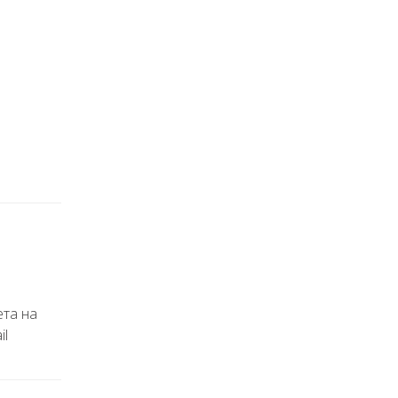
ета на
il