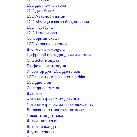
LCD для компьютера
LCD для Apple
LCD Автомобильный
LCD Медицинского оборудования
LCD Ноутбука
LCD Телевизора
Сенсорный экран
LCD Игровой консоли
Дисплейный модуль
Цифровой светодиодный дисплей
Сharacter модули
Графические модули
Инвертор для LCD дисплеев
LCD экран для injection machine
LCD дисплей
Сенсорное стекло
Датчики
Фотоэлектрические датчики
Фотоэлектрический переключатель
Волоконно-оптические датчики
Емкостные датчики
Датчик давления
Датчик расхода
Другие сенсоры