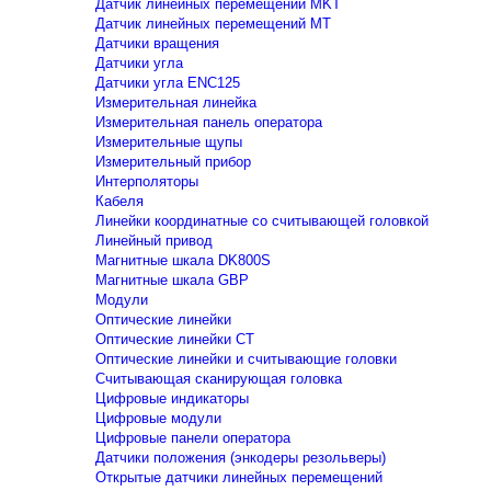
Датчик линейных перемещений MKT
Датчик линейных перемещений MT
Датчики вращения
Датчики угла
Датчики угла ENC125
Измерительная линейка
Измерительная панель оператора
Измерительные щупы
Измерительный прибор
Интерполяторы
Кабеля
Линейки координатные со считывающей головкой
Линейный привод
Магнитные шкала DK800S
Магнитные шкала GBP
Модули
Оптические линейки
Оптические линейки CT
Оптические линейки и считывающие головки
Считывающая сканирующая головка
Цифровые индикаторы
Цифровые модули
Цифровые панели оператора
Датчики положения (энкодеры резольверы)
Открытые датчики линейных перемещений