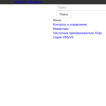
к)
info@PLC-Trade.ru
Доп. офис: Ростов-на-Дону 8 (863) 
Поиск
Меню
Контроль и управление
Инверторы
Частотные преобразователи Xinje
Cерия VB5/V5