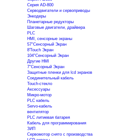
Серия AD-800
Серводвигатели и сервоприводы
Энкодеры
Планетарные редукторы
Шаговые двигатели, драйвера
PLC
HMI, сенсорные экраны
57"Сенсорный Экран
8'Touch Экран
104"Сенсорный Экран
Другие HMI
7"Сенсорный Экран
Защитные пленки для lcd экранов
Соединительный кабель
Touch-стекло
Аксессуары
Микро-мотор
PLC кабель
Servo-кабель
вентилятор
PLC литиевая батарея
Кабель для программирования
ЗИП
Сервомотор снято с производства
LCD экраны