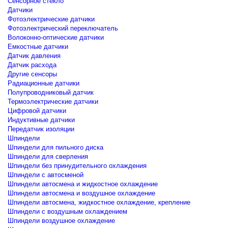
Сенсорное стекло
Датчики
Фотоэлектрические датчики
Фотоэлектрический переключатель
Волоконно-оптические датчики
Емкостные датчики
Датчик давления
Датчик расхода
Другие сенсоры
Радиационные датчики
Полупроводниковый датчик
Термоэлектрические датчики
Цифровой датчики
Индуктивные датчики
Передатчик изоляции
Шпиндели
Шпиндели для пильного диска
Шпиндели для сверления
Шпиндели без принудительного охлаждения
Шпиндели с автосменой
Шпиндели автосмена и жидкостное охлаждение
Шпиндели автосмена и воздушное охлаждение
Шпиндели автосмена, жидкостное охлаждение, крепление
Шпиндели с воздушным охлаждением
Шпиндели воздушное охлаждение