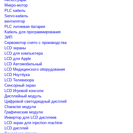
Микро-мотор
PLC кабель
Servo-кабель
вентилятор
PLC литиевая батарея
Кабель для программирования
ЗИП
Сервомотор снято с производства
LCD экраны
LCD для компьютера
LCD для Apple
LCD Автомобильный
LCD Медицинского оборудования
LCD Ноутбука
LCD Телевизора
Сенсорный экран
LCD Игровой консоли
Дисплейный модуль
Цифровой светодиодный дисплей
Сharacter модули
Графические модули
Инвертор для LCD дисплеев
LCD экран для injection machine
LCD дисплей