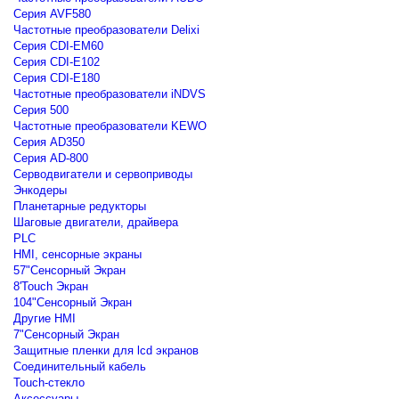
Серия AVF580
Частотные преобразователи Delixi
Серия CDI-EM60
Серия CDI-E102
Серия CDI-E180
Частотные преобразователи iNDVS
Серия 500
Частотные преобразователи KEWO
Серия AD350
Серия AD-800
Серводвигатели и сервоприводы
Энкодеры
Планетарные редукторы
Шаговые двигатели, драйвера
PLC
HMI, сенсорные экраны
57"Сенсорный Экран
8'Touch Экран
104"Сенсорный Экран
Другие HMI
7"Сенсорный Экран
Защитные пленки для lcd экранов
Соединительный кабель
Touch-стекло
Аксессуары