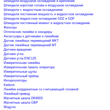
Шпиндели воздушное охлаждение и крепление
Шпиндели короткая голова и воздушное охлаждение
Шпиндели с жидкостным охлаждением
Шпиндели постоянная мощность и жидкостное охлаждение
Шпиндели жидкостное охлаждение GDZ и GDF
Шпиндели постоянный момент и жидкостное охлаждение
Фильтры
Оптические линейки и энкодеры
Аксессуары к датчиками и линейкам
Датчик линейных перемещений MKT
Датчик линейных перемещений MT
Датчики вращения
Датчики угла
Датчики угла ENC125
Измерительная линейка
Измерительная панель оператора
Измерительные щупы
Измерительный прибор
Интерполяторы
Кабеля
Линейки координатные со считывающей головкой
Линейный привод
Магнитные шкала DK800S
Магнитные шкала GBP
Модули