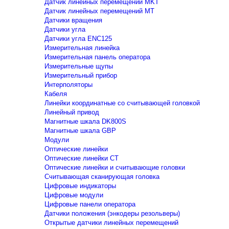
Датчик линейных перемещений MKT
Датчик линейных перемещений MT
Датчики вращения
Датчики угла
Датчики угла ENC125
Измерительная линейка
Измерительная панель оператора
Измерительные щупы
Измерительный прибор
Интерполяторы
Кабеля
Линейки координатные со считывающей головкой
Линейный привод
Магнитные шкала DK800S
Магнитные шкала GBP
Модули
Оптические линейки
Оптические линейки CT
Оптические линейки и считывающие головки
Считывающая сканирующая головка
Цифровые индикаторы
Цифровые модули
Цифровые панели оператора
Датчики положения (энкодеры резольверы)
Открытые датчики линейных перемещений