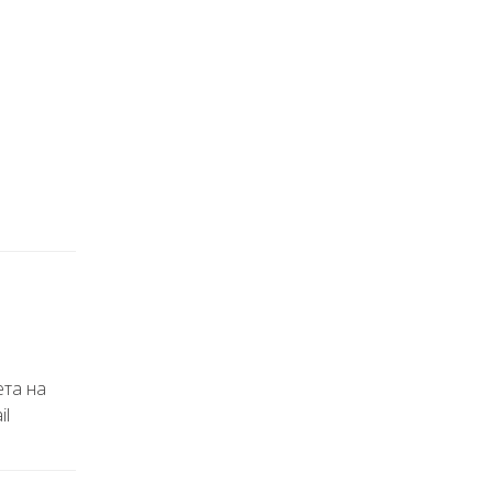
ета на
il