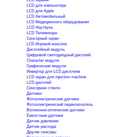
LCD для компьютера
LCD для Apple
LCD Автомобильный
LCD Медицинского оборудования
LCD Ноутбука
LCD Телевизора
Сенсорный экран
LCD Игровой консоли
Дисплейный модуль
Цифровой светодиодный дисплей
Сharacter модули
Графические модули
Инвертор для LCD дисплеев
LCD экран для injection machine
LCD дисплей
Сенсорное стекло
Датчики
Фотоэлектрические датчики
Фотоэлектрический переключатель
Волоконно-оптические датчики
Емкостные датчики
Датчик давления
Датчик расхода
Другие сенсоры