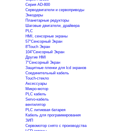
Серия AD-800
Серводвигатели и сервоприводы
Энкодеры
Планетарные редукторы
Шаговые двигатели, драйвера
PLC
HMI, сенсорные экраны
57"Сенсорный Экран
8'Touch Экран
104"Сенсорный Экран
Другие HMI
7"Сенсорный Экран
Защитные пленки для lcd экранов
Соединительный кабель
Touch-стекло
Аксессуары
Микро-мотор
PLC кабель
Servo-кабель
вентилятор
PLC литиевая батарея
Кабель для программирования
ЗИП
Сервомотор снято с производства
LCD экраны