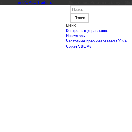
к)
info@PLC-Trade.ru
Доп. офис: Ростов-на-Дону 8 (863) 
Поиск
Меню
Контроль и управление
Инверторы
Частотные преобразователи Xinje
Cерия VB5/V5