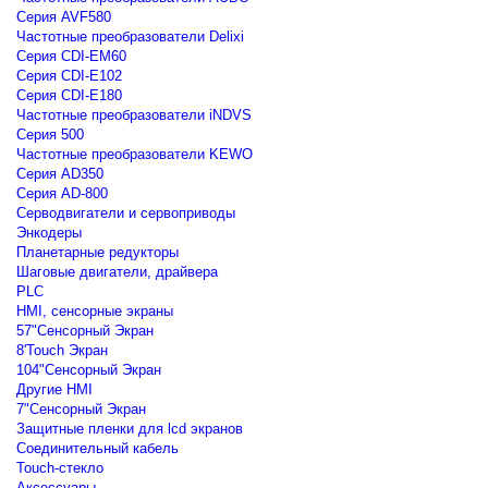
Серия AVF580
Частотные преобразователи Delixi
Серия CDI-EM60
Серия CDI-E102
Серия CDI-E180
Частотные преобразователи iNDVS
Серия 500
Частотные преобразователи KEWO
Серия AD350
Серия AD-800
Серводвигатели и сервоприводы
Энкодеры
Планетарные редукторы
Шаговые двигатели, драйвера
PLC
HMI, сенсорные экраны
57"Сенсорный Экран
8'Touch Экран
104"Сенсорный Экран
Другие HMI
7"Сенсорный Экран
Защитные пленки для lcd экранов
Соединительный кабель
Touch-стекло
Аксессуары