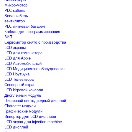
Микро-мотор
PLC кабель
Servo-кабель
вентилятор
PLC литиевая батарея
Кабель для программирования
ЗИП
Сервомотор снято с производства
LCD экраны
LCD для компьютера
LCD для Apple
LCD Автомобильный
LCD Медицинского оборудования
LCD Ноутбука
LCD Телевизора
Сенсорный экран
LCD Игровой консоли
Дисплейный модуль
Цифровой светодиодный дисплей
Сharacter модули
Графические модули
Инвертор для LCD дисплеев
LCD экран для injection machine
LCD дисплей