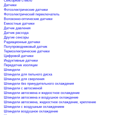
Сенсорное стекло
Датчики
Фотоэлектрические датчики
Фотоэлектрический переключатель
Волоконно-оптические датчики
Емкостные датчики
Датчик давления
Датчик расхода
Другие сенсоры
Радиационные датчики
Полупроводниковый датчик
Термоэлектрические датчики
Цифровой датчики
Индуктивные датчики
Передатчик изоляции
Шпиндели
Шпиндели для пильного диска
Шпиндели для сверления
Шпиндели без принудительного охлаждения
Шпиндели с автосменой
Шпиндели автосмена и жидкостное охлаждение
Шпиндели автосмена и воздушное охлаждение
Шпиндели автосмена, жидкостное охлаждение, крепление
Шпиндели с воздушным охлаждением
Шпиндели воздушное охлаждение