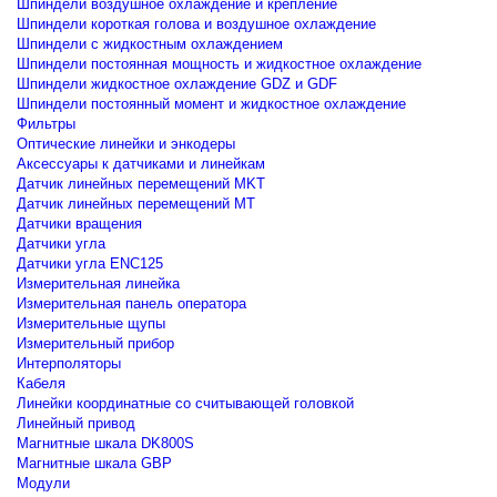
Шпиндели воздушное охлаждение и крепление
Шпиндели короткая голова и воздушное охлаждение
Шпиндели с жидкостным охлаждением
Шпиндели постоянная мощность и жидкостное охлаждение
Шпиндели жидкостное охлаждение GDZ и GDF
Шпиндели постоянный момент и жидкостное охлаждение
Фильтры
Оптические линейки и энкодеры
Аксессуары к датчиками и линейкам
Датчик линейных перемещений MKT
Датчик линейных перемещений MT
Датчики вращения
Датчики угла
Датчики угла ENC125
Измерительная линейка
Измерительная панель оператора
Измерительные щупы
Измерительный прибор
Интерполяторы
Кабеля
Линейки координатные со считывающей головкой
Линейный привод
Магнитные шкала DK800S
Магнитные шкала GBP
Модули