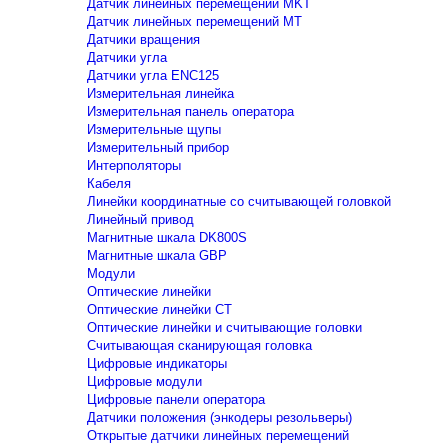
Датчик линейных перемещений MKT
Датчик линейных перемещений MT
Датчики вращения
Датчики угла
Датчики угла ENC125
Измерительная линейка
Измерительная панель оператора
Измерительные щупы
Измерительный прибор
Интерполяторы
Кабеля
Линейки координатные со считывающей головкой
Линейный привод
Магнитные шкала DK800S
Магнитные шкала GBP
Модули
Оптические линейки
Оптические линейки CT
Оптические линейки и считывающие головки
Считывающая сканирующая головка
Цифровые индикаторы
Цифровые модули
Цифровые панели оператора
Датчики положения (энкодеры резольверы)
Открытые датчики линейных перемещений