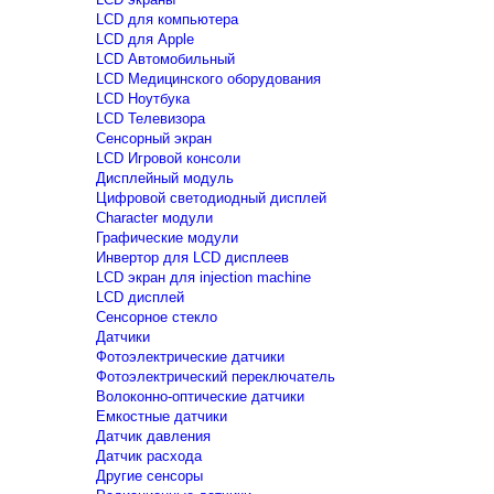
LCD для компьютера
LCD для Apple
LCD Автомобильный
LCD Медицинского оборудования
LCD Ноутбука
LCD Телевизора
Сенсорный экран
LCD Игровой консоли
Дисплейный модуль
Цифровой светодиодный дисплей
Сharacter модули
Графические модули
Инвертор для LCD дисплеев
LCD экран для injection machine
LCD дисплей
Сенсорное стекло
Датчики
Фотоэлектрические датчики
Фотоэлектрический переключатель
Волоконно-оптические датчики
Емкостные датчики
Датчик давления
Датчик расхода
Другие сенсоры