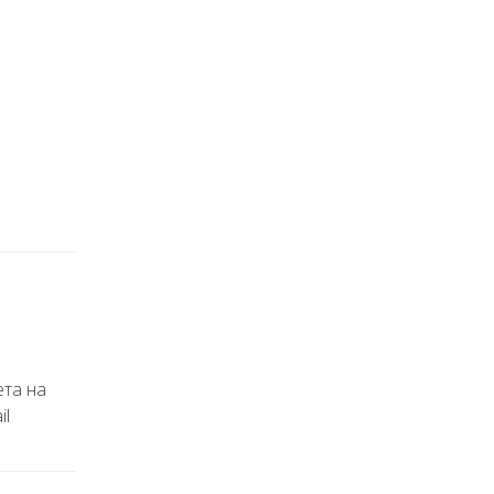
ета на
il