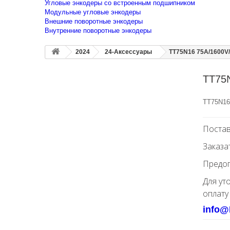
Угловые энкодеры со встроенным подшипником
Модульные угловые энкодеры
Внешние поворотные энкодеры
Внутренние поворотные энкодеры
2024
24-Аксессуары
TT75N16 75A/1600V
TT75
TT75N16
Постав
Заказа
Предоп
Для ут
оплату
info@