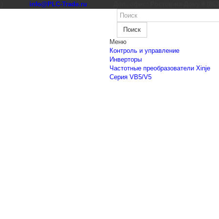
к)
info@PLC-Trade.ru
Доп. офис: Ростов-на-Дону 8 (863) 
Поиск
Меню
Контроль и управление
Инверторы
Частотные преобразователи Xinje
Cерия VB5/V5