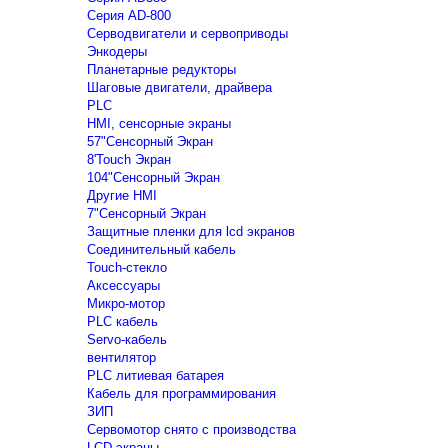
Серия AD-800
Серводвигатели и сервоприводы
Энкодеры
Планетарные редукторы
Шаговые двигатели, драйвера
PLC
HMI, сенсорные экраны
57"Сенсорный Экран
8'Touch Экран
104"Сенсорный Экран
Другие HMI
7"Сенсорный Экран
Защитные пленки для lcd экранов
Соединительный кабель
Touch-стекло
Аксессуары
Микро-мотор
PLC кабель
Servo-кабель
вентилятор
PLC литиевая батарея
Кабель для программирования
ЗИП
Сервомотор снято с производства
LCD экраны