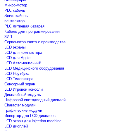
Микро-мотор
PLC кабель
Servo-кабель
вентилятор
PLC литиевая батарея
Кабель для программирования
ЗИП
Сервомотор снято с производства
LCD экраны
LCD для компьютера
LCD для Apple
LCD Автомобильный
LCD Медицинского оборудования
LCD Ноутбука
LCD Телевизора
Сенсорный экран
LCD Игровой консоли
Дисплейный модуль
Цифровой светодиодный дисплей
Сharacter модули
Графические модули
Инвертор для LCD дисплеев
LCD экран для injection machine
LCD дисплей