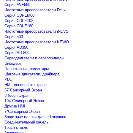
Серия AVF580
Частотные преобразователи Delixi
Серия CDI-EM60
Серия CDI-E102
Серия CDI-E180
Частотные преобразователи iNDVS
Серия 500
Частотные преобразователи KEWO
Серия AD350
Серия AD-800
Серводвигатели и сервоприводы
Энкодеры
Планетарные редукторы
Шаговые двигатели, драйвера
PLC
HMI, сенсорные экраны
57"Сенсорный Экран
8'Touch Экран
104"Сенсорный Экран
Другие HMI
7"Сенсорный Экран
Защитные пленки для lcd экранов
Соединительный кабель
Touch-стекло
Аксессуары