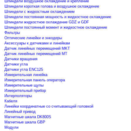
Шпиндели воздушное охлаждение и крепление
Шпиндели короткая голова и воздушное охлаждение
Шпиндели с жидкостным охлаждением
Шпиндели постоянная мощность и жидкостное охлаждение
Шпиндели жидкостное охлаждение GDZ и GDF
Шпиндели постоянный момент и жидкостное охлаждение
Фильтры
Оптические линейки и энкодеры
Аксессуары к датчиками и линейкам
Датчик линейных перемещений MKT
Датчик линейных перемещений MT
Датчики вращения
Датчики угла
Датчики угла ENC125
Измерительная линейка
Измерительная панель оператора
Измерительные щупы
Измерительный прибор
Интерполяторы
Кабеля
Линейки координатные со считывающей головкой
Линейный привод
Магнитные шкала DK800S
Магнитные шкала GBP
Модули