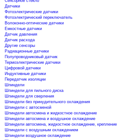
Сенсорное стекло
Датчики
Фотоэлектрические датчики
Фотоэлектрический переключатель
Волоконно-оптические датчики
Емкостные датчики
Датчик давления
Датчик расхода
Другие сенсоры
Радиационные датчики
Полупроводниковый датчик
Термоэлектрические датчики
Цифровой датчики
Индуктивные датчики
Передатчик изоляции
Шпиндели
Шпиндели для пильного диска
Шпиндели для сверления
Шпиндели без принудительного охлаждения
Шпиндели с автосменой
Шпиндели автосмена и жидкостное охлаждение
Шпиндели автосмена и воздушное охлаждение
Шпиндели автосмена, жидкостное охлаждение, крепление
Шпиндели с воздушным охлаждением
Шпиндели воздушное охлаждение