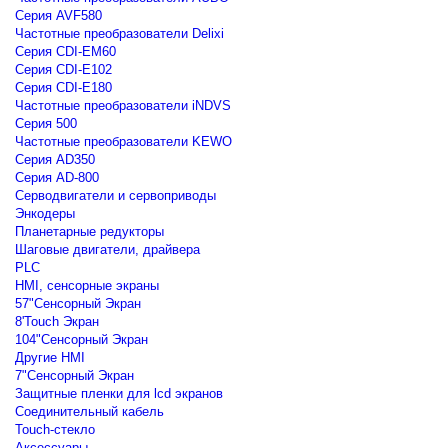
Серия AVF580
Частотные преобразователи Delixi
Серия CDI-EM60
Серия CDI-E102
Серия CDI-E180
Частотные преобразователи iNDVS
Серия 500
Частотные преобразователи KEWO
Серия AD350
Серия AD-800
Серводвигатели и сервоприводы
Энкодеры
Планетарные редукторы
Шаговые двигатели, драйвера
PLC
HMI, сенсорные экраны
57"Сенсорный Экран
8'Touch Экран
104"Сенсорный Экран
Другие HMI
7"Сенсорный Экран
Защитные пленки для lcd экранов
Соединительный кабель
Touch-стекло
Аксессуары