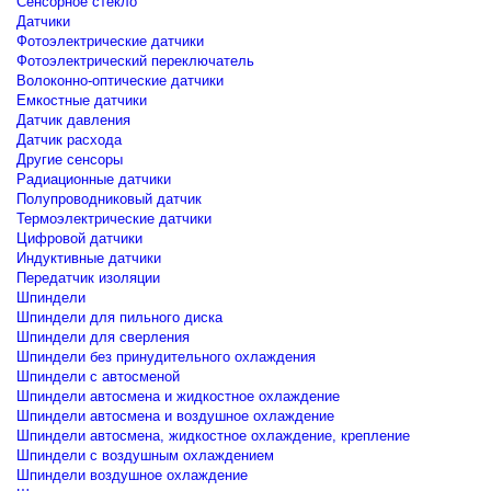
Сенсорное стекло
Датчики
Фотоэлектрические датчики
Фотоэлектрический переключатель
Волоконно-оптические датчики
Емкостные датчики
Датчик давления
Датчик расхода
Другие сенсоры
Радиационные датчики
Полупроводниковый датчик
Термоэлектрические датчики
Цифровой датчики
Индуктивные датчики
Передатчик изоляции
Шпиндели
Шпиндели для пильного диска
Шпиндели для сверления
Шпиндели без принудительного охлаждения
Шпиндели с автосменой
Шпиндели автосмена и жидкостное охлаждение
Шпиндели автосмена и воздушное охлаждение
Шпиндели автосмена, жидкостное охлаждение, крепление
Шпиндели с воздушным охлаждением
Шпиндели воздушное охлаждение