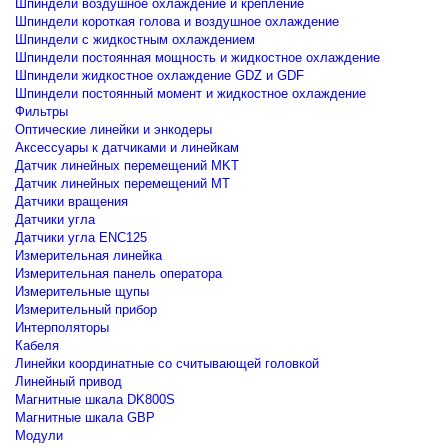
Шпиндели воздушное охлаждение и крепление
Шпиндели короткая голова и воздушное охлаждение
Шпиндели с жидкостным охлаждением
Шпиндели постоянная мощность и жидкостное охлаждение
Шпиндели жидкостное охлаждение GDZ и GDF
Шпиндели постоянный момент и жидкостное охлаждение
Фильтры
Оптические линейки и энкодеры
Аксессуары к датчиками и линейкам
Датчик линейных перемещений MKT
Датчик линейных перемещений MT
Датчики вращения
Датчики угла
Датчики угла ENC125
Измерительная линейка
Измерительная панель оператора
Измерительные щупы
Измерительный прибор
Интерполяторы
Кабеля
Линейки координатные со считывающей головкой
Линейный привод
Магнитные шкала DK800S
Магнитные шкала GBP
Модули