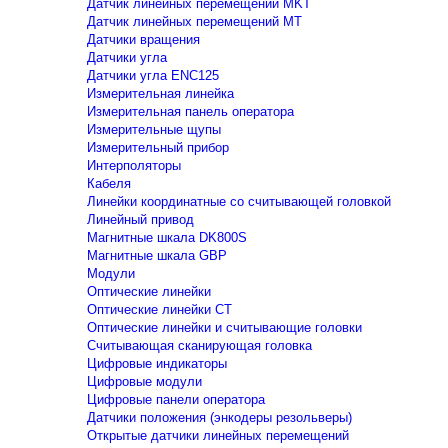
Датчик линейных перемещений MKT
Датчик линейных перемещений MT
Датчики вращения
Датчики угла
Датчики угла ENC125
Измерительная линейка
Измерительная панель оператора
Измерительные щупы
Измерительный прибор
Интерполяторы
Кабеля
Линейки координатные со считывающей головкой
Линейный привод
Магнитные шкала DK800S
Магнитные шкала GBP
Модули
Оптические линейки
Оптические линейки CT
Оптические линейки и считывающие головки
Считывающая сканирующая головка
Цифровые индикаторы
Цифровые модули
Цифровые панели оператора
Датчики положения (энкодеры резольверы)
Открытые датчики линейных перемещений