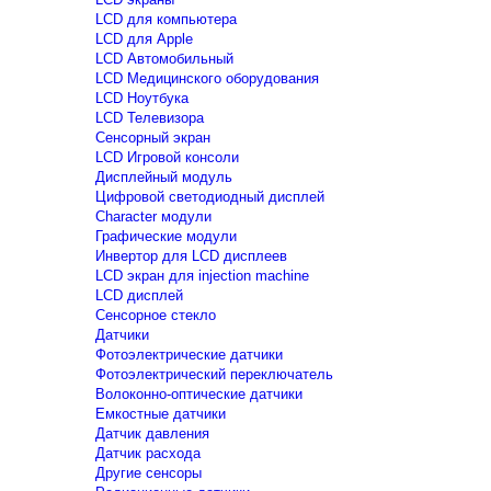
LCD для компьютера
LCD для Apple
LCD Автомобильный
LCD Медицинского оборудования
LCD Ноутбука
LCD Телевизора
Сенсорный экран
LCD Игровой консоли
Дисплейный модуль
Цифровой светодиодный дисплей
Сharacter модули
Графические модули
Инвертор для LCD дисплеев
LCD экран для injection machine
LCD дисплей
Сенсорное стекло
Датчики
Фотоэлектрические датчики
Фотоэлектрический переключатель
Волоконно-оптические датчики
Емкостные датчики
Датчик давления
Датчик расхода
Другие сенсоры