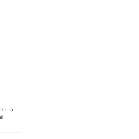
ета на
il