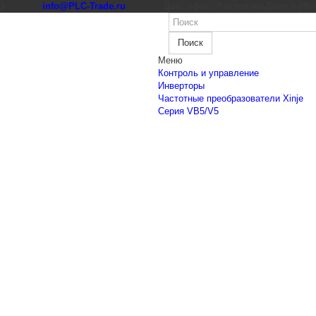
к)
info@PLC-Trade.ru
Доп. офис: Ростов-на-Дону 8 (863) 
Поиск
Меню
Контроль и управление
Инверторы
Частотные преобразователи Xinje
Cерия VB5/V5