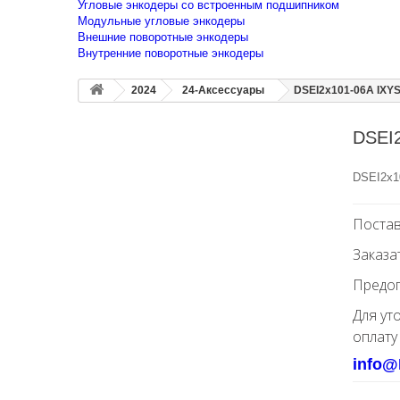
Угловые энкодеры со встроенным подшипником
Модульные угловые энкодеры
Внешние поворотные энкодеры
Внутренние поворотные энкодеры
2024
24-Аксессуары
DSEI2x101-06A IXY
DSEI
DSEI2x1
Постав
Заказа
Предоп
Для ут
оплату
info@