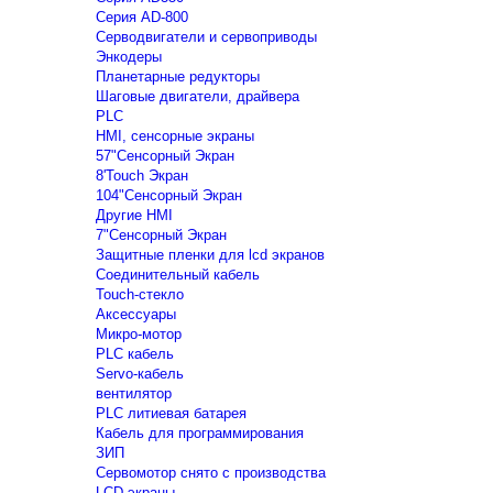
Серия AD-800
Серводвигатели и сервоприводы
Энкодеры
Планетарные редукторы
Шаговые двигатели, драйвера
PLC
HMI, сенсорные экраны
57"Сенсорный Экран
8'Touch Экран
104"Сенсорный Экран
Другие HMI
7"Сенсорный Экран
Защитные пленки для lcd экранов
Соединительный кабель
Touch-стекло
Аксессуары
Микро-мотор
PLC кабель
Servo-кабель
вентилятор
PLC литиевая батарея
Кабель для программирования
ЗИП
Сервомотор снято с производства
LCD экраны