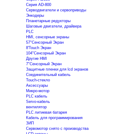
Серия AD-800
Серводвигатели и сервоприводы
Энкодеры
Планетарные редукторы
Шаговые двигатели, драйвера
PLC
HMI, сенсорные экраны
57"Сенсорный Экран
8'Touch Экран
104"Сенсорный Экран
Другие HMI
7"Сенсорный Экран
Защитные пленки для lcd экранов
Соединительный кабель
Touch-стекло
Аксессуары
Микро-мотор
PLC кабель
Servo-кабель
вентилятор
PLC литиевая батарея
Кабель для программирования
ЗИП
Сервомотор снято с производства
LCD экраны