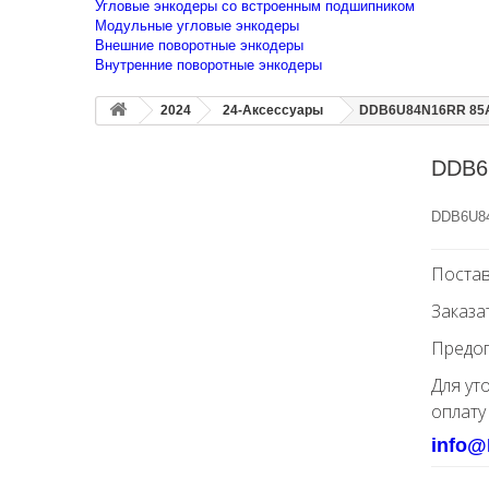
Угловые энкодеры со встроенным подшипником
Модульные угловые энкодеры
Внешние поворотные энкодеры
Внутренние поворотные энкодеры
2024
24-Аксессуары
DDB6U84N16RR 85A
DDB6
DDB6U84
Постав
Заказа
Предоп
Для ут
оплату
info@