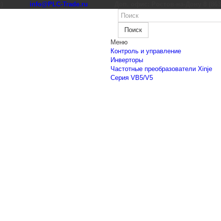
к)
info@PLC-Trade.ru
Доп. офис: Ростов-на-Дону 8 (863) 
Поиск
Меню
Контроль и управление
Инверторы
Частотные преобразователи Xinje
Cерия VB5/V5