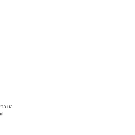
ета на
il