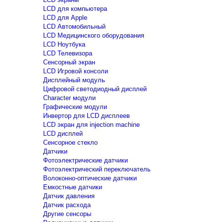
LCD для компьютера
LCD для Apple
LCD Автомобильный
LCD Медицинского оборудования
LCD Ноутбука
LCD Телевизора
Сенсорный экран
LCD Игровой консоли
Дисплейный модуль
Цифровой светодиодный дисплей
Сharacter модули
Графические модули
Инвертор для LCD дисплеев
LCD экран для injection machine
LCD дисплей
Сенсорное стекло
Датчики
Фотоэлектрические датчики
Фотоэлектрический переключатель
Волоконно-оптические датчики
Емкостные датчики
Датчик давления
Датчик расхода
Другие сенсоры