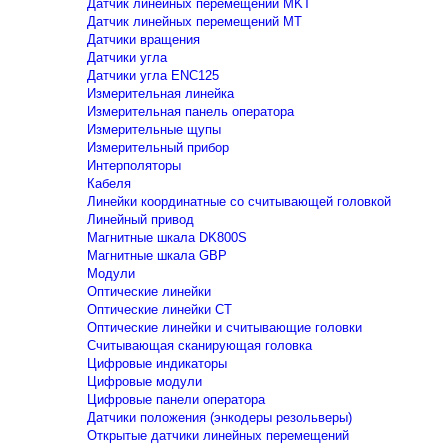
Датчик линейных перемещений MKT
Датчик линейных перемещений MT
Датчики вращения
Датчики угла
Датчики угла ENC125
Измерительная линейка
Измерительная панель оператора
Измерительные щупы
Измерительный прибор
Интерполяторы
Кабеля
Линейки координатные со считывающей головкой
Линейный привод
Магнитные шкала DK800S
Магнитные шкала GBP
Модули
Оптические линейки
Оптические линейки CT
Оптические линейки и считывающие головки
Считывающая сканирующая головка
Цифровые индикаторы
Цифровые модули
Цифровые панели оператора
Датчики положения (энкодеры резольверы)
Открытые датчики линейных перемещений