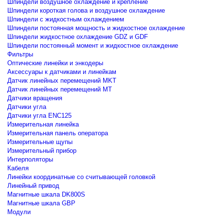
Шпиндели воздушное охлаждение и крепление
Шпиндели короткая голова и воздушное охлаждение
Шпиндели с жидкостным охлаждением
Шпиндели постоянная мощность и жидкостное охлаждение
Шпиндели жидкостное охлаждение GDZ и GDF
Шпиндели постоянный момент и жидкостное охлаждение
Фильтры
Оптические линейки и энкодеры
Аксессуары к датчиками и линейкам
Датчик линейных перемещений MKT
Датчик линейных перемещений MT
Датчики вращения
Датчики угла
Датчики угла ENC125
Измерительная линейка
Измерительная панель оператора
Измерительные щупы
Измерительный прибор
Интерполяторы
Кабеля
Линейки координатные со считывающей головкой
Линейный привод
Магнитные шкала DK800S
Магнитные шкала GBP
Модули