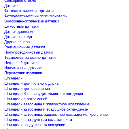
Сенсорное стекло
Датчики
Фотоэлектрические датчики
Фотоэлектрический переключатель
Волоконно-оптические датчики
Емкостные датчики
Датчик давления
Датчик расхода
Другие сенсоры
Радиационные датчики
Полупроводниковый датчик
Термоэлектрические датчики
Цифровой датчики
Индуктивные датчики
Передатчик изоляции
Шпиндели
Шпиндели для пильного диска
Шпиндели для сверления
Шпиндели без принудительного охлаждения
Шпиндели с автосменой
Шпиндели автосмена и жидкостное охлаждение
Шпиндели автосмена и воздушное охлаждение
Шпиндели автосмена, жидкостное охлаждение, крепление
Шпиндели с воздушным охлаждением
Шпиндели воздушное охлаждение