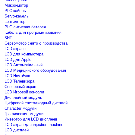
Микро-мотор
PLC кабель
Servo-кабель
вентилятор
PLC литиевая батарея
Кабель для программирования
ЗИП
Сервомотор снято с производства
LCD экраны
LCD для компьютера
LCD для Apple
LCD Автомобильный
LCD Медицинского оборудования
LCD Ноутбука
LCD Телевизора
Сенсорный экран
LCD Игровой консоли
Дисплейный модуль
Цифровой светодиодный дисплей
Сharacter модули
Графические модули
Инвертор для LCD дисплеев
LCD экран для injection machine
LCD дисплей