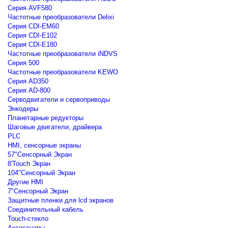
Серия AVF580
Частотные преобразователи Delixi
Серия CDI-EM60
Серия CDI-E102
Серия CDI-E180
Частотные преобразователи iNDVS
Серия 500
Частотные преобразователи KEWO
Серия AD350
Серия AD-800
Серводвигатели и сервоприводы
Энкодеры
Планетарные редукторы
Шаговые двигатели, драйвера
PLC
HMI, сенсорные экраны
57"Сенсорный Экран
8'Touch Экран
104"Сенсорный Экран
Другие HMI
7"Сенсорный Экран
Защитные пленки для lcd экранов
Соединительный кабель
Touch-стекло
Аксессуары