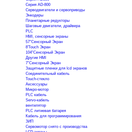
Серия AD-800
Серводвигатели и сервоприводы
Энкодеры
Планетарные редукторы
Шаговые двигатели, драйвера
PLC
HMI, сенсорные экраны
57"Сенсорный Экран
8'Touch Экран
104"Сенсорный Экран
Другие HMI
7"Сенсорный Экран
Защитные пленки для lcd экранов
Соединительный кабель
Touch-стекло
Аксессуары
Микро-мотор
PLC кабель
Servo-кабель
вентилятор
PLC литиевая батарея
Кабель для программирования
ЗИП
Сервомотор снято с производства
LCD экраны