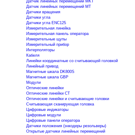
Датчик линейных перемещений MKT
Датчик линейных перемещений MT
Датчики вращения
Датчики угла
Датчики угла ENC125
Измерительная линейка
Измерительная панель оператора
Измерительные щупы
Измерительный прибор
Интерполяторы
Кабеля
Линейки координатные со считывающей головкой
Линейный привод
Магнитные шкала DK800S
Магнитные шкала GBP
Модули
Оптические линейки
Оптические линейки CT
Оптические линейки и считывающие головки
Считывающая сканирующая головка
Цифровые индикаторы
Цифровые модули
Цифровые панели оператора
Датчики положения (энкодеры резольверы)
Открытые датчики линейных перемещений