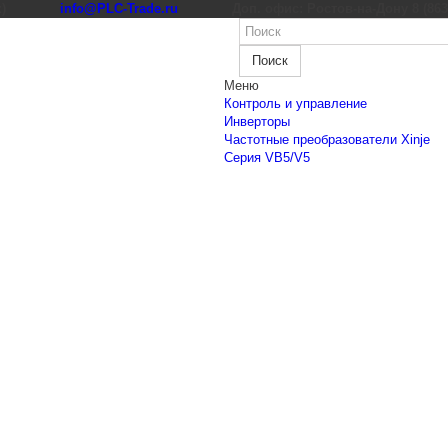
к)
info@PLC-Trade.ru
Доп. офис: Ростов-на-Дону 8 (863) 
Поиск
Меню
Контроль и управление
Инверторы
Частотные преобразователи Xinje
Cерия VB5/V5