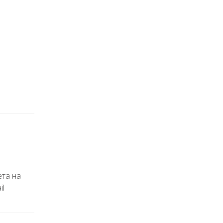
ета на
il