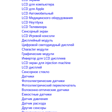
LCD для компьютера
LCD для Apple
LCD Автомобильный
LCD Медицинского оборудования
LCD Ноутбука
LCD Телевизора
Сенсорный экран
LCD Игровой консоли
Дисплейный модуль
Цифровой светодиодный дисплей
Сharacter модули
Графические модули
Инвертор для LCD дисплеев
LCD экран для injection machine
LCD дисплей
Сенсорное стекло
Датчики
Фотоэлектрические датчики
Фотоэлектрический переключатель
Волоконно-оптические датчики
Емкостные датчики
Датчик давления
Датчик расхода
Другие сенсоры