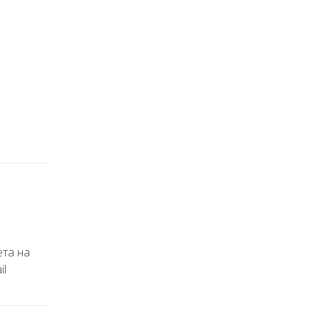
ета на
il