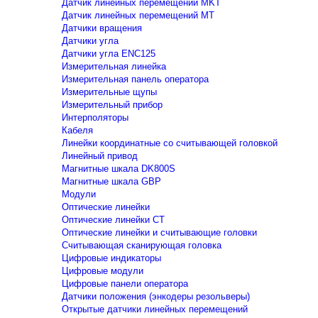
Датчик линейных перемещений MKT
Датчик линейных перемещений MT
Датчики вращения
Датчики угла
Датчики угла ENC125
Измерительная линейка
Измерительная панель оператора
Измерительные щупы
Измерительный прибор
Интерполяторы
Кабеля
Линейки координатные со считывающей головкой
Линейный привод
Магнитные шкала DK800S
Магнитные шкала GBP
Модули
Оптические линейки
Оптические линейки CT
Оптические линейки и считывающие головки
Считывающая сканирующая головка
Цифровые индикаторы
Цифровые модули
Цифровые панели оператора
Датчики положения (энкодеры резольверы)
Открытые датчики линейных перемещений