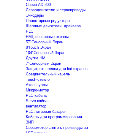
Серия AD-800
Серводвигатели и сервоприводы
Энкодеры
Планетарные редукторы
Шаговые двигатели, драйвера
PLC
HMI, сенсорные экраны
57"Сенсорный Экран
8'Touch Экран
104"Сенсорный Экран
Другие HMI
7"Сенсорный Экран
Защитные пленки для lcd экранов
Соединительный кабель
Touch-стекло
Аксессуары
Микро-мотор
PLC кабель
Servo-кабель
вентилятор
PLC литиевая батарея
Кабель для программирования
ЗИП
Сервомотор снято с производства
LCD экраны