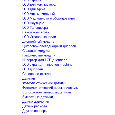
LCD для компьютера
LCD для Apple
LCD Автомобильный
LCD Медицинского оборудования
LCD Ноутбука
LCD Телевизора
Сенсорный экран
LCD Игровой консоли
Дисплейный модуль
Цифровой светодиодный дисплей
Сharacter модули
Графические модули
Инвертор для LCD дисплеев
LCD экран для injection machine
LCD дисплей
Сенсорное стекло
Датчики
Фотоэлектрические датчики
Фотоэлектрический переключатель
Волоконно-оптические датчики
Емкостные датчики
Датчик давления
Датчик расхода
Другие сенсоры