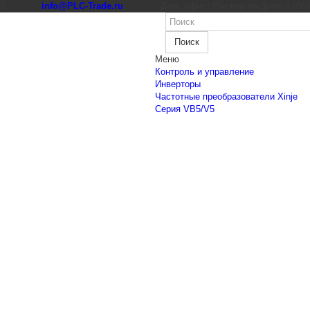
к)
info@PLC-Trade.ru
Доп. офис: Ростов-на-Дону 8 (863) 
Поиск
Меню
Контроль и управление
Инверторы
Частотные преобразователи Xinje
Cерия VB5/V5