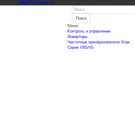
к)
info@PLC-Trade.ru
Доп. офис: Ростов-на-Дону 8 (863) 
Поиск
Меню
Контроль и управление
Инверторы
Частотные преобразователи Xinje
Cерия VB5/V5