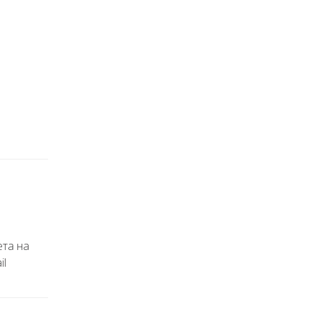
ета на
il