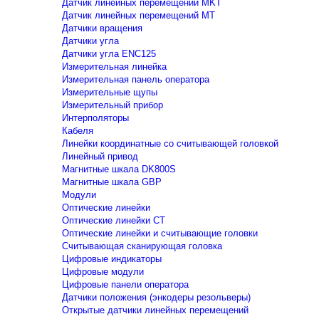
Датчик линейных перемещений MKT
Датчик линейных перемещений MT
Датчики вращения
Датчики угла
Датчики угла ENC125
Измерительная линейка
Измерительная панель оператора
Измерительные щупы
Измерительный прибор
Интерполяторы
Кабеля
Линейки координатные со считывающей головкой
Линейный привод
Магнитные шкала DK800S
Магнитные шкала GBP
Модули
Оптические линейки
Оптические линейки CT
Оптические линейки и считывающие головки
Считывающая сканирующая головка
Цифровые индикаторы
Цифровые модули
Цифровые панели оператора
Датчики положения (энкодеры резольверы)
Открытые датчики линейных перемещений