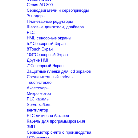
Серия AD-800
Серводвигатели и сервоприводы
Энкодеры
Планетарные редукторы
Шаговые двигатели, драйвера
PLC
HMI, сенсорные экраны
57"Сенсорный Экран
8'Touch Экран
104"Сенсорный Экран
Другие HMI
7"Сенсорный Экран
Защитные пленки для lcd экранов
Соединительный кабель
Touch-стекло
Аксессуары
Микро-мотор
PLC кабель
Servo-кабель
вентилятор
PLC литиевая батарея
Кабель для программирования
ЗИП
Сервомотор снято с производства
LCD экраны