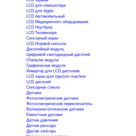
LCD для компьютера
LCD для Apple
LCD Автомобильный
LCD Медицинского оборудования
LCD Ноутбука
LCD Телевизора
Сенсорный экран
LCD Игровой консоли
Дисплейный модуль
Цифровой светодиодный дисплей
Сharacter модули
Графические модули
Инвертор для LCD дисплеев
LCD экран для injection machine
LCD дисплей
Сенсорное стекло
Датчики
Фотоэлектрические датчики
Фотоэлектрический переключатель
Волоконно-оптические датчики
Емкостные датчики
Датчик давления
Датчик расхода
Другие сенсоры