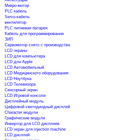
Микро-мотор
PLC кабель
Servo-кабель
вентилятор
PLC литиевая батарея
Кабель для программирования
ЗИП
Сервомотор снято с производства
LCD экраны
LCD для компьютера
LCD для Apple
LCD Автомобильный
LCD Медицинского оборудования
LCD Ноутбука
LCD Телевизора
Сенсорный экран
LCD Игровой консоли
Дисплейный модуль
Цифровой светодиодный дисплей
Сharacter модули
Графические модули
Инвертор для LCD дисплеев
LCD экран для injection machine
LCD дисплей