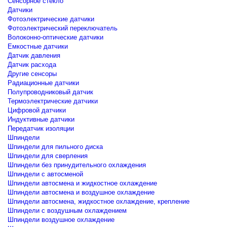
Сенсорное стекло
Датчики
Фотоэлектрические датчики
Фотоэлектрический переключатель
Волоконно-оптические датчики
Емкостные датчики
Датчик давления
Датчик расхода
Другие сенсоры
Радиационные датчики
Полупроводниковый датчик
Термоэлектрические датчики
Цифровой датчики
Индуктивные датчики
Передатчик изоляции
Шпиндели
Шпиндели для пильного диска
Шпиндели для сверления
Шпиндели без принудительного охлаждения
Шпиндели с автосменой
Шпиндели автосмена и жидкостное охлаждение
Шпиндели автосмена и воздушное охлаждение
Шпиндели автосмена, жидкостное охлаждение, крепление
Шпиндели с воздушным охлаждением
Шпиндели воздушное охлаждение