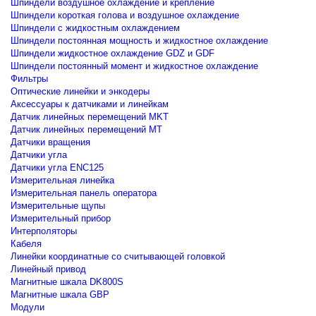
Шпиндели воздушное охлаждение и крепление
Шпиндели короткая голова и воздушное охлаждение
Шпиндели с жидкостным охлаждением
Шпиндели постоянная мощность и жидкостное охлаждение
Шпиндели жидкостное охлаждение GDZ и GDF
Шпиндели постоянный момент и жидкостное охлаждение
Фильтры
Оптические линейки и энкодеры
Аксессуары к датчиками и линейкам
Датчик линейных перемещений MKT
Датчик линейных перемещений MT
Датчики вращения
Датчики угла
Датчики угла ENC125
Измерительная линейка
Измерительная панель оператора
Измерительные щупы
Измерительный прибор
Интерполяторы
Кабеля
Линейки координатные со считывающей головкой
Линейный привод
Магнитные шкала DK800S
Магнитные шкала GBP
Модули