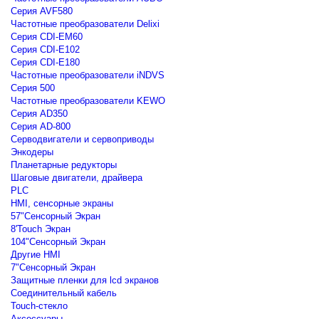
Серия AVF580
Частотные преобразователи Delixi
Серия CDI-EM60
Серия CDI-E102
Серия CDI-E180
Частотные преобразователи iNDVS
Серия 500
Частотные преобразователи KEWO
Серия AD350
Серия AD-800
Серводвигатели и сервоприводы
Энкодеры
Планетарные редукторы
Шаговые двигатели, драйвера
PLC
HMI, сенсорные экраны
57"Сенсорный Экран
8'Touch Экран
104"Сенсорный Экран
Другие HMI
7"Сенсорный Экран
Защитные пленки для lcd экранов
Соединительный кабель
Touch-стекло
Аксессуары