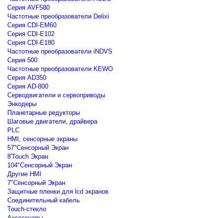
Серия AVF580
Частотные преобразователи Delixi
Серия CDI-EM60
Серия CDI-E102
Серия CDI-E180
Частотные преобразователи iNDVS
Серия 500
Частотные преобразователи KEWO
Серия AD350
Серия AD-800
Серводвигатели и сервоприводы
Энкодеры
Планетарные редукторы
Шаговые двигатели, драйвера
PLC
HMI, сенсорные экраны
57"Сенсорный Экран
8'Touch Экран
104"Сенсорный Экран
Другие HMI
7"Сенсорный Экран
Защитные пленки для lcd экранов
Соединительный кабель
Touch-стекло
Аксессуары