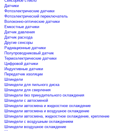
Сенсорное стекло
Датчики
Фотоэлектрические датчики
Фотоэлектрический переключатель
Волоконно-оптические датчики
Емкостные датчики
Датчик давления
Датчик расхода
Другие сенсоры
Радиационные датчики
Полупроводниковый датчик
Термоэлектрические датчики
Цифровой датчики
Индуктивные датчики
Передатчик изоляции
Шпиндели
Шпиндели для пильного диска
Шпиндели для сверления
Шпиндели без принудительного охлаждения
Шпиндели с автосменой
Шпиндели автосмена и жидкостное охлаждение
Шпиндели автосмена и воздушное охлаждение
Шпиндели автосмена, жидкостное охлаждение, крепление
Шпиндели с воздушным охлаждением
Шпиндели воздушное охлаждение