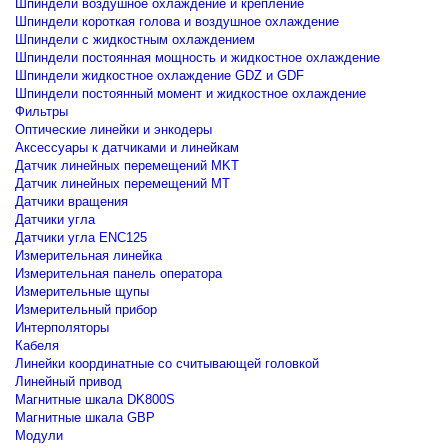
Шпиндели воздушное охлаждение и крепление
Шпиндели короткая голова и воздушное охлаждение
Шпиндели с жидкостным охлаждением
Шпиндели постоянная мощность и жидкостное охлаждение
Шпиндели жидкостное охлаждение GDZ и GDF
Шпиндели постоянный момент и жидкостное охлаждение
Фильтры
Оптические линейки и энкодеры
Аксессуары к датчиками и линейкам
Датчик линейных перемещений MKT
Датчик линейных перемещений MT
Датчики вращения
Датчики угла
Датчики угла ENC125
Измерительная линейка
Измерительная панель оператора
Измерительные щупы
Измерительный прибор
Интерполяторы
Кабеля
Линейки координатные со считывающей головкой
Линейный привод
Магнитные шкала DK800S
Магнитные шкала GBP
Модули