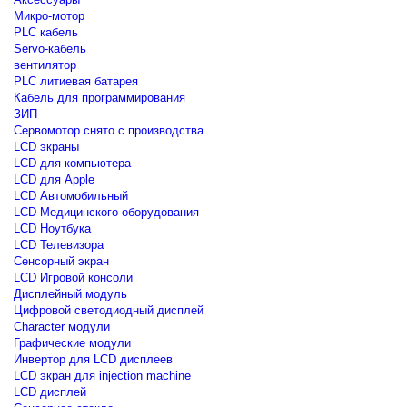
Микро-мотор
PLC кабель
Servo-кабель
вентилятор
PLC литиевая батарея
Кабель для программирования
ЗИП
Сервомотор снято с производства
LCD экраны
LCD для компьютера
LCD для Apple
LCD Автомобильный
LCD Медицинского оборудования
LCD Ноутбука
LCD Телевизора
Сенсорный экран
LCD Игровой консоли
Дисплейный модуль
Цифровой светодиодный дисплей
Сharacter модули
Графические модули
Инвертор для LCD дисплеев
LCD экран для injection machine
LCD дисплей