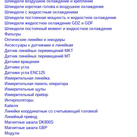
Шпиндели воздушное охлаждение и крепление
Шпиндели короткая голова и воздушное охлаждение
Шпиндели с жидкостным охлаждением
Шпиндели постоянная мощность и жидкостное охлаждение
Шпиндели жидкостное охлаждение GDZ и GDF
Шпиндели постоянный момент и жидкостное охлаждение
Фильтры
Оптические линейки и энкодеры
Аксессуары к датчиками и линейкам
Датчик линейных перемещений MKT
Датчик линейных перемещений MT
Датчики вращения
Датчики угла
Датчики угла ENC125
Измерительная линейка
Измерительная панель оператора
Измерительные щупы
Измерительный прибор
Интерполяторы
Кабеля
Линейки координатные со считывающей головкой
Линейный привод
Магнитные шкала DK800S
Магнитные шкала GBP
Модули