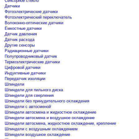
Сенсорное стекло
Датчики
Фотоэлектрические датчики
Фотоэлектрический переключатель
Волоконно-оптические датчики
Емкостные датчики
Датчик давления
Датчик расхода
Другие сенсоры
Радиационные датчики
Полупроводниковый датчик
Термоэлектрические датчики
Цифровой датчики
Индуктивные датчики
Передатчик изоляции
Шпиндели
Шпиндели для пильного диска
Шпиндели для сверления
Шпиндели без принудительного охлаждения
Шпиндели с автосменой
Шпиндели автосмена и жидкостное охлаждение
Шпиндели автосмена и воздушное охлаждение
Шпиндели автосмена, жидкостное охлаждение, крепление
Шпиндели с воздушным охлаждением
Шпиндели воздушное охлаждение