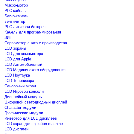
Микро-мотор
PLC кабель
Servo-кабель
вентилятор
PLC литиевая батарея
Кабель для программирования
ЗИП
Сервомотор снято с производства
LCD экраны
LCD для компьютера
LCD для Apple
LCD Автомобильный
LCD Медицинского оборудования
LCD Ноутбука
LCD Телевизора
Сенсорный экран
LCD Игровой консоли
Дисплейный модуль
Цифровой светодиодный дисплей
Сharacter модули
Графические модули
Инвертор для LCD дисплеев
LCD экран для injection machine
LCD дисплей