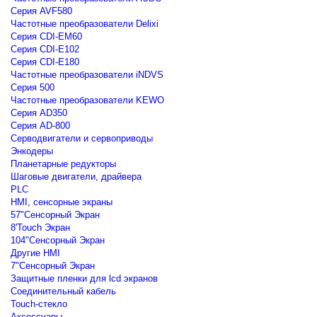
Серия AVF580
Частотные преобразователи Delixi
Серия CDI-EM60
Серия CDI-E102
Серия CDI-E180
Частотные преобразователи iNDVS
Серия 500
Частотные преобразователи KEWO
Серия AD350
Серия AD-800
Серводвигатели и сервоприводы
Энкодеры
Планетарные редукторы
Шаговые двигатели, драйвера
PLC
HMI, сенсорные экраны
57"Сенсорный Экран
8'Touch Экран
104"Сенсорный Экран
Другие HMI
7"Сенсорный Экран
Защитные пленки для lcd экранов
Соединительный кабель
Touch-стекло
Аксессуары