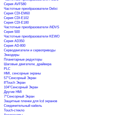
Серия AVF580
Частотные преобразователи Delixi
Серия CDI-EM60
Серия CDI-E102
Серия CDI-E180
Частотные преобразователи iNDVS
Серия 500
Частотные преобразователи KEWO
Серия AD350
Серия AD-800
Серводвигатели и сервоприводы
Энкодеры
Планетарные редукторы
Шаговые двигатели, драйвера
PLC
HMI, сенсорные экраны
57"Сенсорный Экран
8'Touch Экран
104"Сенсорный Экран
Другие HMI
7"Сенсорный Экран
Защитные пленки для lcd экранов
Соединительный кабель
Touch-стекло
Аксессуары