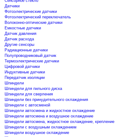
Сенсорное стекло
Датчики
Фотоэлектрические датчики
Фотоэлектрический переключатель
Волоконно-оптические датчики
Емкостные датчики
Датчик давления
Датчик расхода
Другие сенсоры
Радиационные датчики
Полупроводниковый датчик
Термоэлектрические датчики
Цифровой датчики
Индуктивные датчики
Передатчик изоляции
Шпиндели
Шпиндели для пильного диска
Шпиндели для сверления
Шпиндели без принудительного охлаждения
Шпиндели с автосменой
Шпиндели автосмена и жидкостное охлаждение
Шпиндели автосмена и воздушное охлаждение
Шпиндели автосмена, жидкостное охлаждение, крепление
Шпиндели с воздушным охлаждением
Шпиндели воздушное охлаждение