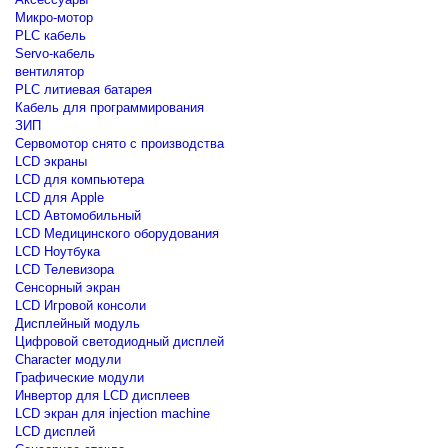
Микро-мотор
PLC кабель
Servo-кабель
вентилятор
PLC литиевая батарея
Кабель для программирования
ЗИП
Сервомотор снято с производства
LCD экраны
LCD для компьютера
LCD для Apple
LCD Автомобильный
LCD Медицинского оборудования
LCD Ноутбука
LCD Телевизора
Сенсорный экран
LCD Игровой консоли
Дисплейный модуль
Цифровой светодиодный дисплей
Сharacter модули
Графические модули
Инвертор для LCD дисплеев
LCD экран для injection machine
LCD дисплей