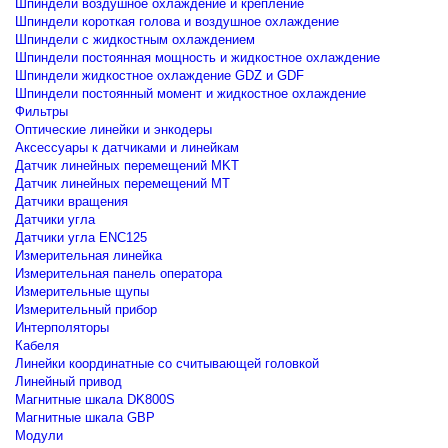
Шпиндели воздушное охлаждение и крепление
Шпиндели короткая голова и воздушное охлаждение
Шпиндели с жидкостным охлаждением
Шпиндели постоянная мощность и жидкостное охлаждение
Шпиндели жидкостное охлаждение GDZ и GDF
Шпиндели постоянный момент и жидкостное охлаждение
Фильтры
Оптические линейки и энкодеры
Аксессуары к датчиками и линейкам
Датчик линейных перемещений MKT
Датчик линейных перемещений MT
Датчики вращения
Датчики угла
Датчики угла ENC125
Измерительная линейка
Измерительная панель оператора
Измерительные щупы
Измерительный прибор
Интерполяторы
Кабеля
Линейки координатные со считывающей головкой
Линейный привод
Магнитные шкала DK800S
Магнитные шкала GBP
Модули