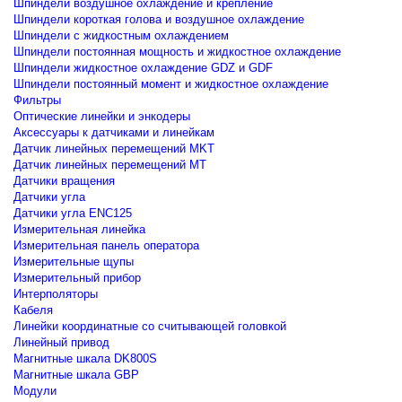
Шпиндели воздушное охлаждение и крепление
Шпиндели короткая голова и воздушное охлаждение
Шпиндели с жидкостным охлаждением
Шпиндели постоянная мощность и жидкостное охлаждение
Шпиндели жидкостное охлаждение GDZ и GDF
Шпиндели постоянный момент и жидкостное охлаждение
Фильтры
Оптические линейки и энкодеры
Аксессуары к датчиками и линейкам
Датчик линейных перемещений MKT
Датчик линейных перемещений MT
Датчики вращения
Датчики угла
Датчики угла ENC125
Измерительная линейка
Измерительная панель оператора
Измерительные щупы
Измерительный прибор
Интерполяторы
Кабеля
Линейки координатные со считывающей головкой
Линейный привод
Магнитные шкала DK800S
Магнитные шкала GBP
Модули