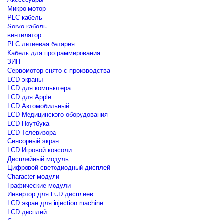
Микро-мотор
PLC кабель
Servo-кабель
вентилятор
PLC литиевая батарея
Кабель для программирования
ЗИП
Сервомотор снято с производства
LCD экраны
LCD для компьютера
LCD для Apple
LCD Автомобильный
LCD Медицинского оборудования
LCD Ноутбука
LCD Телевизора
Сенсорный экран
LCD Игровой консоли
Дисплейный модуль
Цифровой светодиодный дисплей
Сharacter модули
Графические модули
Инвертор для LCD дисплеев
LCD экран для injection machine
LCD дисплей