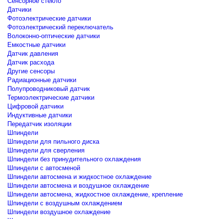
Сенсорное стекло
Датчики
Фотоэлектрические датчики
Фотоэлектрический переключатель
Волоконно-оптические датчики
Емкостные датчики
Датчик давления
Датчик расхода
Другие сенсоры
Радиационные датчики
Полупроводниковый датчик
Термоэлектрические датчики
Цифровой датчики
Индуктивные датчики
Передатчик изоляции
Шпиндели
Шпиндели для пильного диска
Шпиндели для сверления
Шпиндели без принудительного охлаждения
Шпиндели с автосменой
Шпиндели автосмена и жидкостное охлаждение
Шпиндели автосмена и воздушное охлаждение
Шпиндели автосмена, жидкостное охлаждение, крепление
Шпиндели с воздушным охлаждением
Шпиндели воздушное охлаждение