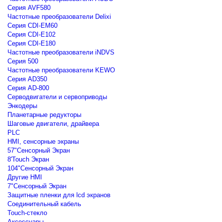
Серия AVF580
Частотные преобразователи Delixi
Серия CDI-EM60
Серия CDI-E102
Серия CDI-E180
Частотные преобразователи iNDVS
Серия 500
Частотные преобразователи KEWO
Серия AD350
Серия AD-800
Серводвигатели и сервоприводы
Энкодеры
Планетарные редукторы
Шаговые двигатели, драйвера
PLC
HMI, сенсорные экраны
57"Сенсорный Экран
8'Touch Экран
104"Сенсорный Экран
Другие HMI
7"Сенсорный Экран
Защитные пленки для lcd экранов
Соединительный кабель
Touch-стекло
Аксессуары