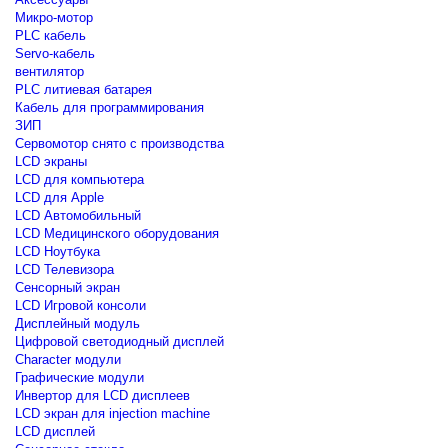
Микро-мотор
PLC кабель
Servo-кабель
вентилятор
PLC литиевая батарея
Кабель для программирования
ЗИП
Сервомотор снято с производства
LCD экраны
LCD для компьютера
LCD для Apple
LCD Автомобильный
LCD Медицинского оборудования
LCD Ноутбука
LCD Телевизора
Сенсорный экран
LCD Игровой консоли
Дисплейный модуль
Цифровой светодиодный дисплей
Сharacter модули
Графические модули
Инвертор для LCD дисплеев
LCD экран для injection machine
LCD дисплей