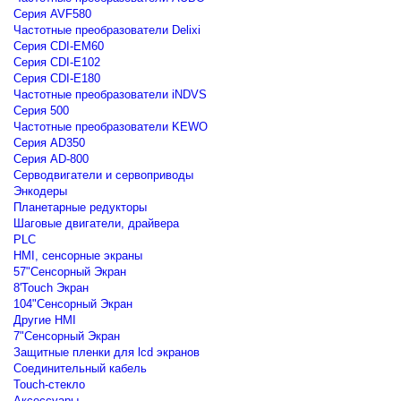
Серия AVF580
Частотные преобразователи Delixi
Серия CDI-EM60
Серия CDI-E102
Серия CDI-E180
Частотные преобразователи iNDVS
Серия 500
Частотные преобразователи KEWO
Серия AD350
Серия AD-800
Серводвигатели и сервоприводы
Энкодеры
Планетарные редукторы
Шаговые двигатели, драйвера
PLC
HMI, сенсорные экраны
57"Сенсорный Экран
8'Touch Экран
104"Сенсорный Экран
Другие HMI
7"Сенсорный Экран
Защитные пленки для lcd экранов
Соединительный кабель
Touch-стекло
Аксессуары