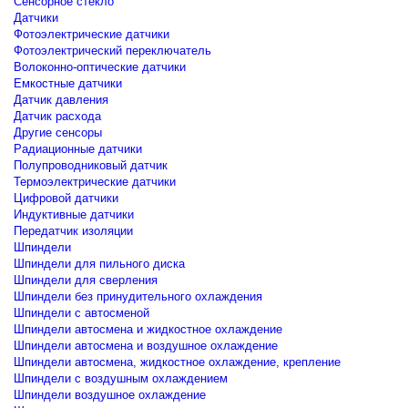
Сенсорное стекло
Датчики
Фотоэлектрические датчики
Фотоэлектрический переключатель
Волоконно-оптические датчики
Емкостные датчики
Датчик давления
Датчик расхода
Другие сенсоры
Радиационные датчики
Полупроводниковый датчик
Термоэлектрические датчики
Цифровой датчики
Индуктивные датчики
Передатчик изоляции
Шпиндели
Шпиндели для пильного диска
Шпиндели для сверления
Шпиндели без принудительного охлаждения
Шпиндели с автосменой
Шпиндели автосмена и жидкостное охлаждение
Шпиндели автосмена и воздушное охлаждение
Шпиндели автосмена, жидкостное охлаждение, крепление
Шпиндели с воздушным охлаждением
Шпиндели воздушное охлаждение