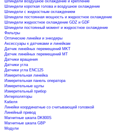
Шпиндели воздушное охлаждение и крепление
Шпиндели короткая голова и воздушное охлаждение
Шпиндели с жидкостным охлаждением
Шпиндели постоянная мощность и жидкостное охлаждение
Шпиндели жидкостное охлаждение GDZ и GDF
Шпиндели постоянный момент и жидкостное охлаждение
Фильтры
Оптические линейки и энкодеры
Аксессуары к датчиками и линейкам
Датчик линейных перемещений MKT
Датчик линейных перемещений MT
Датчики вращения
Датчики угла
Датчики угла ENC125
Измерительная линейка
Измерительная панель оператора
Измерительные щупы
Измерительный прибор
Интерполяторы
Кабеля
Линейки координатные со считывающей головкой
Линейный привод
Магнитные шкала DK800S
Магнитные шкала GBP
Модули