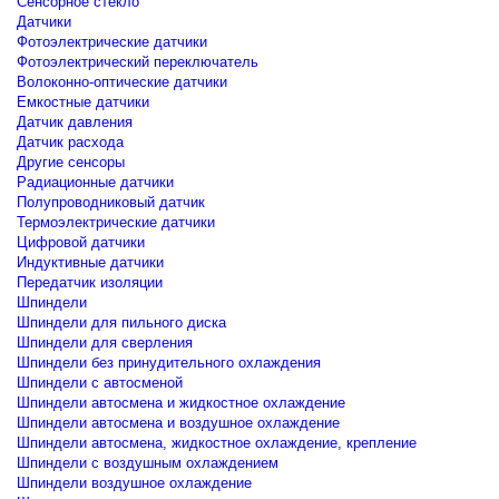
Сенсорное стекло
Датчики
Фотоэлектрические датчики
Фотоэлектрический переключатель
Волоконно-оптические датчики
Емкостные датчики
Датчик давления
Датчик расхода
Другие сенсоры
Радиационные датчики
Полупроводниковый датчик
Термоэлектрические датчики
Цифровой датчики
Индуктивные датчики
Передатчик изоляции
Шпиндели
Шпиндели для пильного диска
Шпиндели для сверления
Шпиндели без принудительного охлаждения
Шпиндели с автосменой
Шпиндели автосмена и жидкостное охлаждение
Шпиндели автосмена и воздушное охлаждение
Шпиндели автосмена, жидкостное охлаждение, крепление
Шпиндели с воздушным охлаждением
Шпиндели воздушное охлаждение