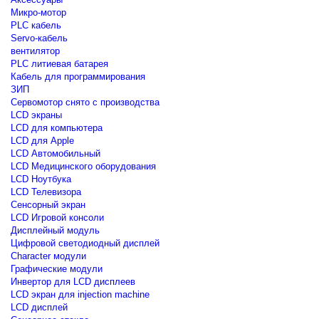
Микро-мотор
PLC кабель
Servo-кабель
вентилятор
PLC литиевая батарея
Кабель для программирования
ЗИП
Сервомотор снято с производства
LCD экраны
LCD для компьютера
LCD для Apple
LCD Автомобильный
LCD Медицинского оборудования
LCD Ноутбука
LCD Телевизора
Сенсорный экран
LCD Игровой консоли
Дисплейный модуль
Цифровой светодиодный дисплей
Сharacter модули
Графические модули
Инвертор для LCD дисплеев
LCD экран для injection machine
LCD дисплей