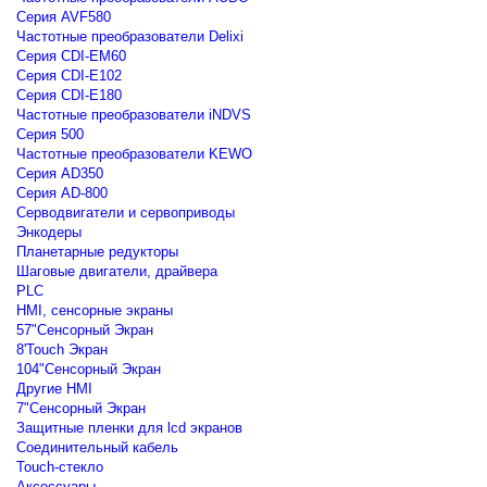
Серия AVF580
Частотные преобразователи Delixi
Серия CDI-EM60
Серия CDI-E102
Серия CDI-E180
Частотные преобразователи iNDVS
Серия 500
Частотные преобразователи KEWO
Серия AD350
Серия AD-800
Серводвигатели и сервоприводы
Энкодеры
Планетарные редукторы
Шаговые двигатели, драйвера
PLC
HMI, сенсорные экраны
57"Сенсорный Экран
8'Touch Экран
104"Сенсорный Экран
Другие HMI
7"Сенсорный Экран
Защитные пленки для lcd экранов
Соединительный кабель
Touch-стекло
Аксессуары