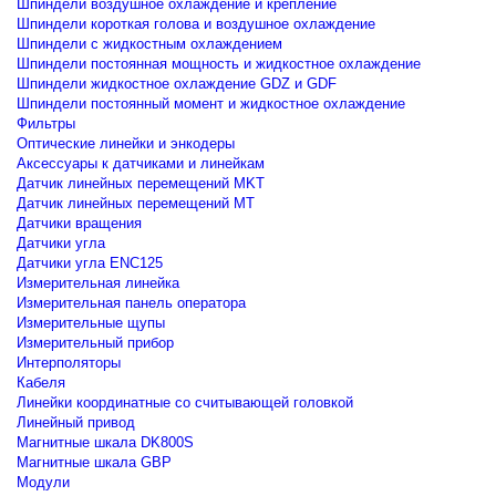
Шпиндели воздушное охлаждение и крепление
Шпиндели короткая голова и воздушное охлаждение
Шпиндели с жидкостным охлаждением
Шпиндели постоянная мощность и жидкостное охлаждение
Шпиндели жидкостное охлаждение GDZ и GDF
Шпиндели постоянный момент и жидкостное охлаждение
Фильтры
Оптические линейки и энкодеры
Аксессуары к датчиками и линейкам
Датчик линейных перемещений MKT
Датчик линейных перемещений MT
Датчики вращения
Датчики угла
Датчики угла ENC125
Измерительная линейка
Измерительная панель оператора
Измерительные щупы
Измерительный прибор
Интерполяторы
Кабеля
Линейки координатные со считывающей головкой
Линейный привод
Магнитные шкала DK800S
Магнитные шкала GBP
Модули