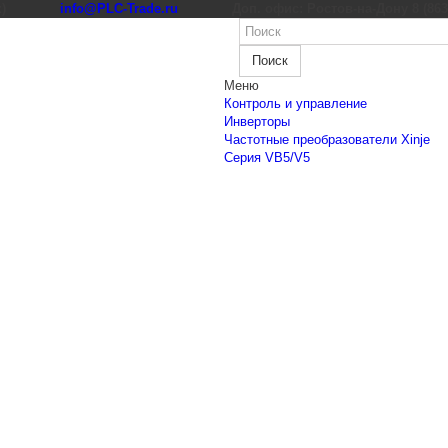
к)
info@PLC-Trade.ru
Доп. офис: Ростов-на-Дону 8 (863) 
Поиск
Меню
Контроль и управление
Инверторы
Частотные преобразователи Xinje
Cерия VB5/V5