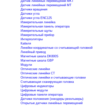
Датчик линейных перемещений MKT
Датчик линейных перемещений MT
Датчики вращения
Датчики угла
Датчики угла ENC125
Измерительная линейка
Измерительная панель оператора
Измерительные щупы
Измерительный прибор
Интерполяторы
Кабеля
Линейки координатные со считывающей головкой
Линейный привод
Магнитные шкала DK800S
Магнитные шкала GBP
Модули
Оптические линейки
Оптические линейки CT
Оптические линейки и считывающие головки
Считывающая сканирующая головка
Цифровые индикаторы
Цифровые модули
Цифровые панели оператора
Датчики положения (энкодеры резольверы)
Открытые датчики линейных перемещений