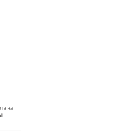
ета на
il