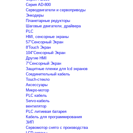
Серия AD-800
Серводвигатели и сервоприводы
Энкодеры
Планетарные редукторы
Шаговые двигатели, драйвера
PLC
HMI, сенсорные экраны
57"Сенсорный Экран
8'Touch Экран
104"Сенсорный Экран
Другие HMI
7"Сенсорный Экран
Защитные пленки для lcd экранов
Соединительный кабель
Touch-стекло
Аксессуары
Микро-мотор
PLC кабель
Servo-кабель
вентилятор
PLC литиевая батарея
Кабель для программирования
ЗИП
Сервомотор снято с производства
LCD экраны