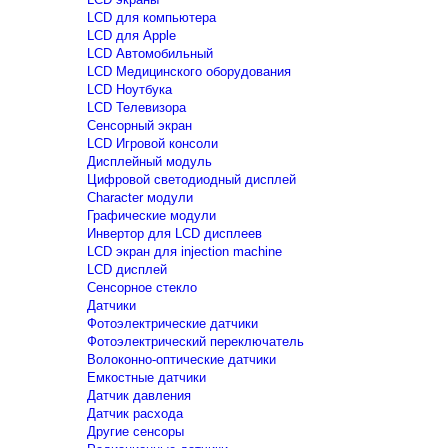
LCD для компьютера
LCD для Apple
LCD Автомобильный
LCD Медицинского оборудования
LCD Ноутбука
LCD Телевизора
Сенсорный экран
LCD Игровой консоли
Дисплейный модуль
Цифровой светодиодный дисплей
Сharacter модули
Графические модули
Инвертор для LCD дисплеев
LCD экран для injection machine
LCD дисплей
Сенсорное стекло
Датчики
Фотоэлектрические датчики
Фотоэлектрический переключатель
Волоконно-оптические датчики
Емкостные датчики
Датчик давления
Датчик расхода
Другие сенсоры