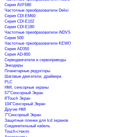
Серия AVF580
Частотные преобразователи Delixi
Серия CDI-EM60
Серия CDI-E102
Серия CDI-E180
Частотные преобразователи iNDVS
Серия 500
Частотные преобразователи KEWO
Серия AD350
Серия AD-800
Серводвигатели и сервоприводы
Энкодеры
Планетарные редукторы
Шаговые двигатели, драйвера
PLC
HMI, сенсорные экраны
57"Сенсорный Экран
8'Touch Экран
104"Сенсорный Экран
Другие HMI
7"Сенсорный Экран
Защитные пленки для lcd экранов
Соединительный кабель
Touch-стекло
Аксессуары