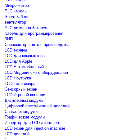
Микро-мотор
PLC кабель
Servo-кабель
вентилятор
PLC литиевая батарея
Кабель для программирования
ЗИП
Сервомотор снято с производства
LCD экраны
LCD для компьютера
LCD для Apple
LCD Автомобильный
LCD Медицинского оборудования
LCD Ноутбука
LCD Телевизора
Сенсорный экран
LCD Игровой консоли
Дисплейный модуль
Цифровой светодиодный дисплей
Сharacter модули
Графические модули
Инвертор для LCD дисплеев
LCD экран для injection machine
LCD дисплей