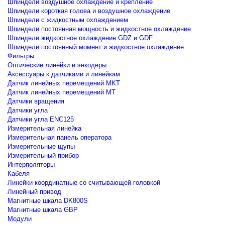
Шпиндели воздушное охлаждение и крепление
Шпиндели короткая голова и воздушное охлаждение
Шпиндели с жидкостным охлаждением
Шпиндели постоянная мощность и жидкостное охлаждение
Шпиндели жидкостное охлаждение GDZ и GDF
Шпиндели постоянный момент и жидкостное охлаждение
Фильтры
Оптические линейки и энкодеры
Аксессуары к датчиками и линейкам
Датчик линейных перемещений MKT
Датчик линейных перемещений MT
Датчики вращения
Датчики угла
Датчики угла ENC125
Измерительная линейка
Измерительная панель оператора
Измерительные щупы
Измерительный прибор
Интерполяторы
Кабеля
Линейки координатные со считывающей головкой
Линейный привод
Магнитные шкала DK800S
Магнитные шкала GBP
Модули