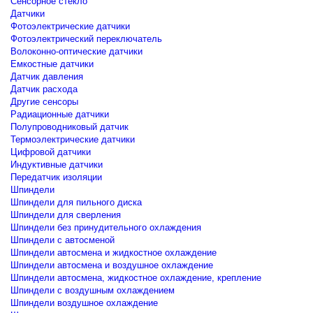
Сенсорное стекло
Датчики
Фотоэлектрические датчики
Фотоэлектрический переключатель
Волоконно-оптические датчики
Емкостные датчики
Датчик давления
Датчик расхода
Другие сенсоры
Радиационные датчики
Полупроводниковый датчик
Термоэлектрические датчики
Цифровой датчики
Индуктивные датчики
Передатчик изоляции
Шпиндели
Шпиндели для пильного диска
Шпиндели для сверления
Шпиндели без принудительного охлаждения
Шпиндели с автосменой
Шпиндели автосмена и жидкостное охлаждение
Шпиндели автосмена и воздушное охлаждение
Шпиндели автосмена, жидкостное охлаждение, крепление
Шпиндели с воздушным охлаждением
Шпиндели воздушное охлаждение