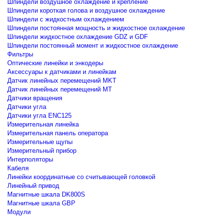
Шпиндели воздушное охлаждение и крепление
Шпиндели короткая голова и воздушное охлаждение
Шпиндели с жидкостным охлаждением
Шпиндели постоянная мощность и жидкостное охлаждение
Шпиндели жидкостное охлаждение GDZ и GDF
Шпиндели постоянный момент и жидкостное охлаждение
Фильтры
Оптические линейки и энкодеры
Аксессуары к датчиками и линейкам
Датчик линейных перемещений MKT
Датчик линейных перемещений MT
Датчики вращения
Датчики угла
Датчики угла ENC125
Измерительная линейка
Измерительная панель оператора
Измерительные щупы
Измерительный прибор
Интерполяторы
Кабеля
Линейки координатные со считывающей головкой
Линейный привод
Магнитные шкала DK800S
Магнитные шкала GBP
Модули