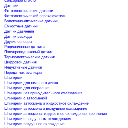
Сенсорное стекло
Датчики
Фотоэлектрические датчики
Фотоэлектрический переключатель
Волоконно-оптические датчики
Емкостные датчики
Датчик давления
Датчик расхода
Другие сенсоры
Радиационные датчики
Полупроводниковый датчик
Термоэлектрические датчики
Цифровой датчики
Индуктивные датчики
Передатчик изоляции
Шпиндели
Шпиндели для пильного диска
Шпиндели для сверления
Шпиндели без принудительного охлаждения
Шпиндели с автосменой
Шпиндели автосмена и жидкостное охлаждение
Шпиндели автосмена и воздушное охлаждение
Шпиндели автосмена, жидкостное охлаждение, крепление
Шпиндели с воздушным охлаждением
Шпиндели воздушное охлаждение