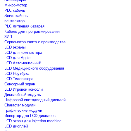
Микро-мотор
PLC кабель
Servo-кабель
вентилятор
PLC литиевая батарея
Кабель для программирования
ЗИП
Сервомотор снято с производства
LCD экраны
LCD для компьютера
LCD для Apple
LCD Автомобильный
LCD Медицинского оборудования
LCD Ноутбука
LCD Телевизора
Сенсорный экран
LCD Игровой консоли
Дисплейный модуль
Цифровой светодиодный дисплей
Сharacter модули
Графические модули
Инвертор для LCD дисплеев
LCD экран для injection machine
LCD дисплей