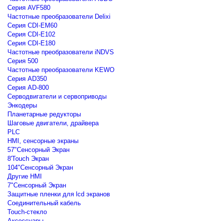
Серия AVF580
Частотные преобразователи Delixi
Серия CDI-EM60
Серия CDI-E102
Серия CDI-E180
Частотные преобразователи iNDVS
Серия 500
Частотные преобразователи KEWO
Серия AD350
Серия AD-800
Серводвигатели и сервоприводы
Энкодеры
Планетарные редукторы
Шаговые двигатели, драйвера
PLC
HMI, сенсорные экраны
57"Сенсорный Экран
8'Touch Экран
104"Сенсорный Экран
Другие HMI
7"Сенсорный Экран
Защитные пленки для lcd экранов
Соединительный кабель
Touch-стекло
Аксессуары