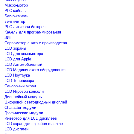
Микро-мотор
PLC кабель
Servo-кабель
вентилятор
PLC литиевая батарея
Кабель для программирования
ЗИП
Сервомотор снято с производства
LCD экраны
LCD для компьютера
LCD для Apple
LCD Автомобильный
LCD Медицинского оборудования
LCD Ноутбука
LCD Телевизора
Сенсорный экран
LCD Игровой консоли
Дисплейный модуль
Цифровой светодиодный дисплей
Сharacter модули
Графические модули
Инвертор для LCD дисплеев
LCD экран для injection machine
LCD дисплей