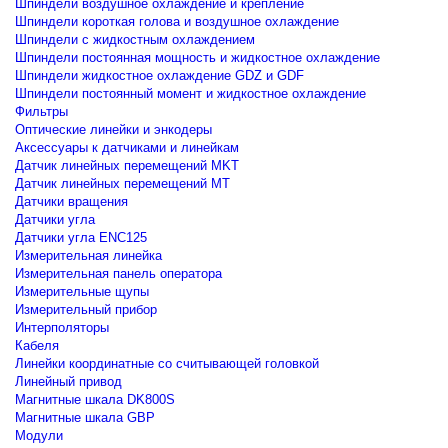
Шпиндели воздушное охлаждение и крепление
Шпиндели короткая голова и воздушное охлаждение
Шпиндели с жидкостным охлаждением
Шпиндели постоянная мощность и жидкостное охлаждение
Шпиндели жидкостное охлаждение GDZ и GDF
Шпиндели постоянный момент и жидкостное охлаждение
Фильтры
Оптические линейки и энкодеры
Аксессуары к датчиками и линейкам
Датчик линейных перемещений MKT
Датчик линейных перемещений MT
Датчики вращения
Датчики угла
Датчики угла ENC125
Измерительная линейка
Измерительная панель оператора
Измерительные щупы
Измерительный прибор
Интерполяторы
Кабеля
Линейки координатные со считывающей головкой
Линейный привод
Магнитные шкала DK800S
Магнитные шкала GBP
Модули