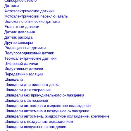
Сенсорное стекло
Датчики
Фотоэлектрические датчики
Фотоэлектрический переключатель
Волоконно-оптические датчики
Емкостные датчики
Датчик давления
Датчик расхода
Другие сенсоры
Радиационные датчики
Полупроводниковый датчик
Термоэлектрические датчики
Цифровой датчики
Индуктивные датчики
Передатчик изоляции
Шпиндели
Шпиндели для пильного диска
Шпиндели для сверления
Шпиндели без принудительного охлаждения
Шпиндели с автосменой
Шпиндели автосмена и жидкостное охлаждение
Шпиндели автосмена и воздушное охлаждение
Шпиндели автосмена, жидкостное охлаждение, крепление
Шпиндели с воздушным охлаждением
Шпиндели воздушное охлаждение