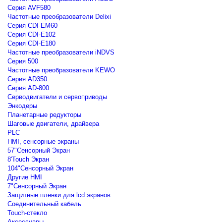
Серия AVF580
Частотные преобразователи Delixi
Серия CDI-EM60
Серия CDI-E102
Серия CDI-E180
Частотные преобразователи iNDVS
Серия 500
Частотные преобразователи KEWO
Серия AD350
Серия AD-800
Серводвигатели и сервоприводы
Энкодеры
Планетарные редукторы
Шаговые двигатели, драйвера
PLC
HMI, сенсорные экраны
57"Сенсорный Экран
8'Touch Экран
104"Сенсорный Экран
Другие HMI
7"Сенсорный Экран
Защитные пленки для lcd экранов
Соединительный кабель
Touch-стекло
Аксессуары