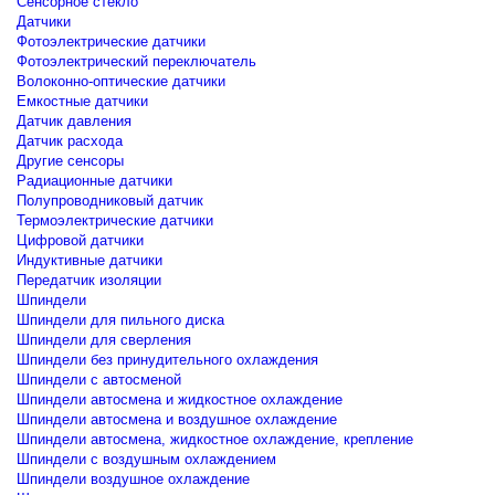
Сенсорное стекло
Датчики
Фотоэлектрические датчики
Фотоэлектрический переключатель
Волоконно-оптические датчики
Емкостные датчики
Датчик давления
Датчик расхода
Другие сенсоры
Радиационные датчики
Полупроводниковый датчик
Термоэлектрические датчики
Цифровой датчики
Индуктивные датчики
Передатчик изоляции
Шпиндели
Шпиндели для пильного диска
Шпиндели для сверления
Шпиндели без принудительного охлаждения
Шпиндели с автосменой
Шпиндели автосмена и жидкостное охлаждение
Шпиндели автосмена и воздушное охлаждение
Шпиндели автосмена, жидкостное охлаждение, крепление
Шпиндели с воздушным охлаждением
Шпиндели воздушное охлаждение