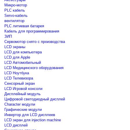
Микро-мотор
PLC кабель
Servo-кабель
вентилятор
PLC литиевая батарея
Кабель для программирования
ЗИП
Сервомотор снято с производства
LCD экраны
LCD для компьютера
LCD для Apple
LCD Автомобильный
LCD Медицинского оборудования
LCD Ноутбука
LCD Телевизора
Сенсорный экран
LCD Игровой консоли
Дисплейный модуль
Цифровой светодиодный дисплей
Сharacter модули
Графические модули
Инвертор для LCD дисплеев
LCD экран для injection machine
LCD дисплей