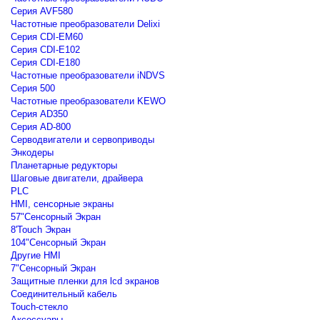
Серия AVF580
Частотные преобразователи Delixi
Серия CDI-EM60
Серия CDI-E102
Серия CDI-E180
Частотные преобразователи iNDVS
Серия 500
Частотные преобразователи KEWO
Серия AD350
Серия AD-800
Серводвигатели и сервоприводы
Энкодеры
Планетарные редукторы
Шаговые двигатели, драйвера
PLC
HMI, сенсорные экраны
57"Сенсорный Экран
8'Touch Экран
104"Сенсорный Экран
Другие HMI
7"Сенсорный Экран
Защитные пленки для lcd экранов
Соединительный кабель
Touch-стекло
Аксессуары