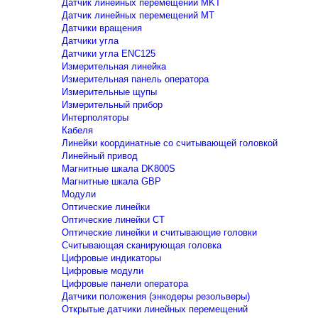
Датчик линейных перемещений MKT
Датчик линейных перемещений MT
Датчики вращения
Датчики угла
Датчики угла ENC125
Измерительная линейка
Измерительная панель оператора
Измерительные щупы
Измерительный прибор
Интерполяторы
Кабеля
Линейки координатные со считывающей головкой
Линейный привод
Магнитные шкала DK800S
Магнитные шкала GBP
Модули
Оптические линейки
Оптические линейки CT
Оптические линейки и считывающие головки
Считывающая сканирующая головка
Цифровые индикаторы
Цифровые модули
Цифровые панели оператора
Датчики положения (энкодеры резольверы)
Открытые датчики линейных перемещений