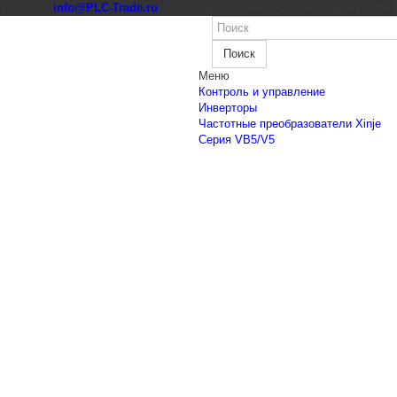
к)
info@PLC-Trade.ru
Доп. офис: Ростов-на-Дону 8 (863) 
Поиск
Меню
Контроль и управление
Инверторы
Частотные преобразователи Xinje
Cерия VB5/V5