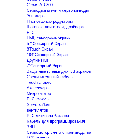
Серия AD-800
Серводвигатели и сервоприводы
Энкодеры
Планетарные редукторы
Шаговые двигатели, драйвера
PLC
HMI, сенсорные экраны
57"Сенсорный Экран
8'Touch Экран
104"Сенсорный Экран
Другие HMI
7"Сенсорный Экран
Защитные пленки для lcd экранов
Соединительный кабель
Touch-стекло
Аксессуары
Микро-мотор
PLC кабель
Servo-кабель
вентилятор
PLC литиевая батарея
Кабель для программирования
ЗИП
Сервомотор снято с производства
LCD экраны