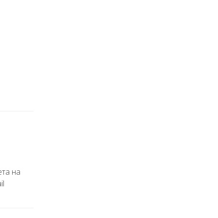
ета на
il