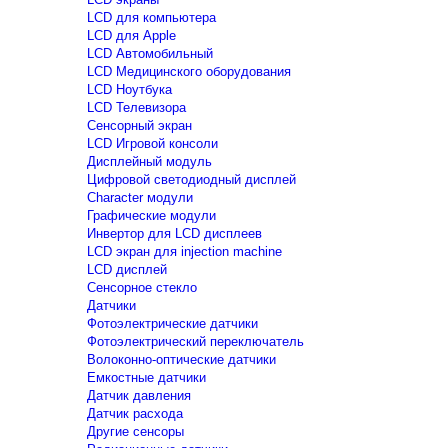
LCD для компьютера
LCD для Apple
LCD Автомобильный
LCD Медицинского оборудования
LCD Ноутбука
LCD Телевизора
Сенсорный экран
LCD Игровой консоли
Дисплейный модуль
Цифровой светодиодный дисплей
Сharacter модули
Графические модули
Инвертор для LCD дисплеев
LCD экран для injection machine
LCD дисплей
Сенсорное стекло
Датчики
Фотоэлектрические датчики
Фотоэлектрический переключатель
Волоконно-оптические датчики
Емкостные датчики
Датчик давления
Датчик расхода
Другие сенсоры