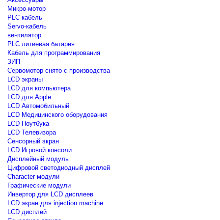
Микро-мотор
PLC кабель
Servo-кабель
вентилятор
PLC литиевая батарея
Кабель для программирования
ЗИП
Сервомотор снято с производства
LCD экраны
LCD для компьютера
LCD для Apple
LCD Автомобильный
LCD Медицинского оборудования
LCD Ноутбука
LCD Телевизора
Сенсорный экран
LCD Игровой консоли
Дисплейный модуль
Цифровой светодиодный дисплей
Сharacter модули
Графические модули
Инвертор для LCD дисплеев
LCD экран для injection machine
LCD дисплей