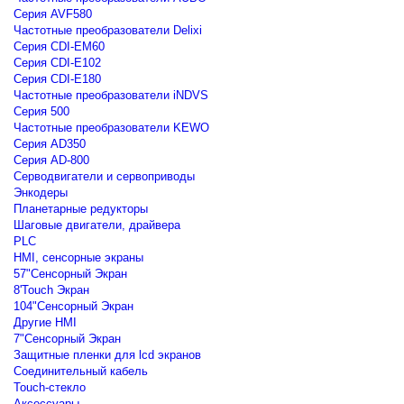
Серия AVF580
Частотные преобразователи Delixi
Серия CDI-EM60
Серия CDI-E102
Серия CDI-E180
Частотные преобразователи iNDVS
Серия 500
Частотные преобразователи KEWO
Серия AD350
Серия AD-800
Серводвигатели и сервоприводы
Энкодеры
Планетарные редукторы
Шаговые двигатели, драйвера
PLC
HMI, сенсорные экраны
57"Сенсорный Экран
8'Touch Экран
104"Сенсорный Экран
Другие HMI
7"Сенсорный Экран
Защитные пленки для lcd экранов
Соединительный кабель
Touch-стекло
Аксессуары