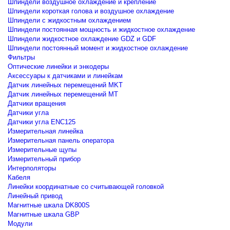
Шпиндели воздушное охлаждение и крепление
Шпиндели короткая голова и воздушное охлаждение
Шпиндели с жидкостным охлаждением
Шпиндели постоянная мощность и жидкостное охлаждение
Шпиндели жидкостное охлаждение GDZ и GDF
Шпиндели постоянный момент и жидкостное охлаждение
Фильтры
Оптические линейки и энкодеры
Аксессуары к датчиками и линейкам
Датчик линейных перемещений MKT
Датчик линейных перемещений MT
Датчики вращения
Датчики угла
Датчики угла ENC125
Измерительная линейка
Измерительная панель оператора
Измерительные щупы
Измерительный прибор
Интерполяторы
Кабеля
Линейки координатные со считывающей головкой
Линейный привод
Магнитные шкала DK800S
Магнитные шкала GBP
Модули