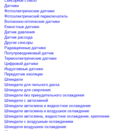
Сенсорное стекло
Датчики
Фотоэлектрические датчики
Фотоэлектрический переключатель
Волоконно-оптические датчики
Емкостные датчики
Датчик давления
Датчик расхода
Другие сенсоры
Радиационные датчики
Полупроводниковый датчик
Термоэлектрические датчики
Цифровой датчики
Индуктивные датчики
Передатчик изоляции
Шпиндели
Шпиндели для пильного диска
Шпиндели для сверления
Шпиндели без принудительного охлаждения
Шпиндели с автосменой
Шпиндели автосмена и жидкостное охлаждение
Шпиндели автосмена и воздушное охлаждение
Шпиндели автосмена, жидкостное охлаждение, крепление
Шпиндели с воздушным охлаждением
Шпиндели воздушное охлаждение