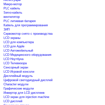
Микро-мотор
PLC кабель
Servo-кабель
вентилятор
PLC литиевая батарея
Кабель для программирования
ЗИП
Сервомотор снято с производства
LCD экраны
LCD для компьютера
LCD для Apple
LCD Автомобильный
LCD Медицинского оборудования
LCD Ноутбука
LCD Телевизора
Сенсорный экран
LCD Игровой консоли
Дисплейный модуль
Цифровой светодиодный дисплей
Сharacter модули
Графические модули
Инвертор для LCD дисплеев
LCD экран для injection machine
LCD дисплей