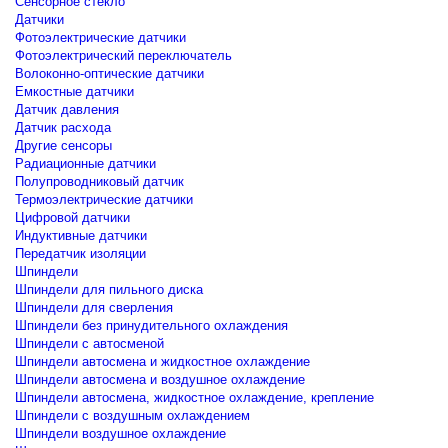
Сенсорное стекло
Датчики
Фотоэлектрические датчики
Фотоэлектрический переключатель
Волоконно-оптические датчики
Емкостные датчики
Датчик давления
Датчик расхода
Другие сенсоры
Радиационные датчики
Полупроводниковый датчик
Термоэлектрические датчики
Цифровой датчики
Индуктивные датчики
Передатчик изоляции
Шпиндели
Шпиндели для пильного диска
Шпиндели для сверления
Шпиндели без принудительного охлаждения
Шпиндели с автосменой
Шпиндели автосмена и жидкостное охлаждение
Шпиндели автосмена и воздушное охлаждение
Шпиндели автосмена, жидкостное охлаждение, крепление
Шпиндели с воздушным охлаждением
Шпиндели воздушное охлаждение