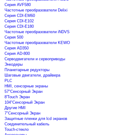
Серия AVF580
Частотные преобразователи Delixi
Серия CDI-EM60
Серия CDI-E102
Серия CDI-E180
Частотные преобразователи iNDVS
Серия 500
Частотные преобразователи KEWO
Серия AD350
Серия AD-800
Серводвигатели и сервоприводы
Энкодеры
Планетарные редукторы
Шаговые двигатели, драйвера
PLC
HMI, сенсорные экраны
57"Сенсорный Экран
8'Touch Экран
104"Сенсорный Экран
Другие HMI
7"Сенсорный Экран
Защитные пленки для lcd экранов
Соединительный кабель
Touch-стекло
Аксессуары