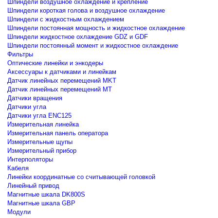
Шпиндели воздушное охлаждение и крепление
Шпиндели короткая голова и воздушное охлаждение
Шпиндели с жидкостным охлаждением
Шпиндели постоянная мощность и жидкостное охлаждение
Шпиндели жидкостное охлаждение GDZ и GDF
Шпиндели постоянный момент и жидкостное охлаждение
Фильтры
Оптические линейки и энкодеры
Аксессуары к датчиками и линейкам
Датчик линейных перемещений MKT
Датчик линейных перемещений MT
Датчики вращения
Датчики угла
Датчики угла ENC125
Измерительная линейка
Измерительная панель оператора
Измерительные щупы
Измерительный прибор
Интерполяторы
Кабеля
Линейки координатные со считывающей головкой
Линейный привод
Магнитные шкала DK800S
Магнитные шкала GBP
Модули