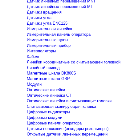
Датчик линейных перемещений MKT
Датчик линейных перемещений MT
Датчики вращения
Датчики угла
Датчики угла ENC125
Измерительная линейка
Измерительная панель оператора
Измерительные щупы
Измерительный прибор
Интерполяторы
Кабеля
Линейки координатные со считывающей головкой
Линейный привод
Магнитные шкала DK800S
Магнитные шкала GBP
Модули
Оптические линейки
Оптические линейки CT
Оптические линейки и считывающие головки
Считывающая сканирующая головка
Цифровые индикаторы
Цифровые модули
Цифровые панели оператора
Датчики положения (энкодеры резольверы)
Открытые датчики линейных перемещений