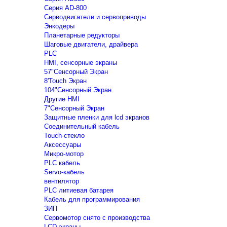
Серия AD-800
Серводвигатели и сервоприводы
Энкодеры
Планетарные редукторы
Шаговые двигатели, драйвера
PLC
HMI, сенсорные экраны
57"Сенсорный Экран
8'Touch Экран
104"Сенсорный Экран
Другие HMI
7"Сенсорный Экран
Защитные пленки для lcd экранов
Соединительный кабель
Touch-стекло
Аксессуары
Микро-мотор
PLC кабель
Servo-кабель
вентилятор
PLC литиевая батарея
Кабель для программирования
ЗИП
Сервомотор снято с производства
LCD экраны