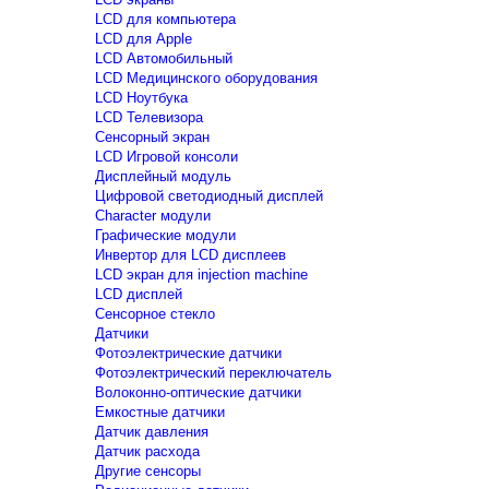
LCD для компьютера
LCD для Apple
LCD Автомобильный
LCD Медицинского оборудования
LCD Ноутбука
LCD Телевизора
Сенсорный экран
LCD Игровой консоли
Дисплейный модуль
Цифровой светодиодный дисплей
Сharacter модули
Графические модули
Инвертор для LCD дисплеев
LCD экран для injection machine
LCD дисплей
Сенсорное стекло
Датчики
Фотоэлектрические датчики
Фотоэлектрический переключатель
Волоконно-оптические датчики
Емкостные датчики
Датчик давления
Датчик расхода
Другие сенсоры