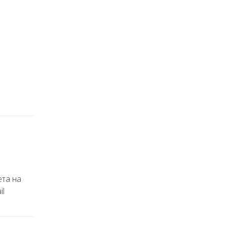
ета на
il