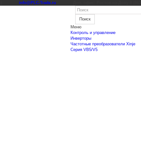
к)
info@PLC-Trade.ru
Доп. офис: Ростов-на-Дону 8 (863) 
Поиск
Меню
Контроль и управление
Инверторы
Частотные преобразователи Xinje
Cерия VB5/V5