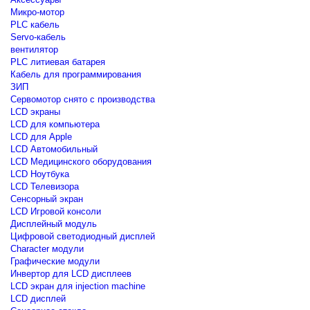
Микро-мотор
PLC кабель
Servo-кабель
вентилятор
PLC литиевая батарея
Кабель для программирования
ЗИП
Сервомотор снято с производства
LCD экраны
LCD для компьютера
LCD для Apple
LCD Автомобильный
LCD Медицинского оборудования
LCD Ноутбука
LCD Телевизора
Сенсорный экран
LCD Игровой консоли
Дисплейный модуль
Цифровой светодиодный дисплей
Сharacter модули
Графические модули
Инвертор для LCD дисплеев
LCD экран для injection machine
LCD дисплей