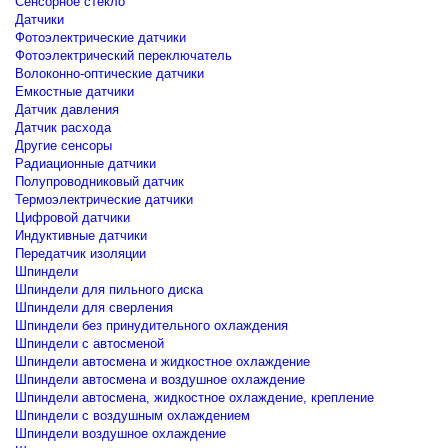
Сенсорное стекло
Датчики
Фотоэлектрические датчики
Фотоэлектрический переключатель
Волоконно-оптические датчики
Емкостные датчики
Датчик давления
Датчик расхода
Другие сенсоры
Радиационные датчики
Полупроводниковый датчик
Термоэлектрические датчики
Цифровой датчики
Индуктивные датчики
Передатчик изоляции
Шпиндели
Шпиндели для пильного диска
Шпиндели для сверления
Шпиндели без принудительного охлаждения
Шпиндели с автосменой
Шпиндели автосмена и жидкостное охлаждение
Шпиндели автосмена и воздушное охлаждение
Шпиндели автосмена, жидкостное охлаждение, крепление
Шпиндели с воздушным охлаждением
Шпиндели воздушное охлаждение