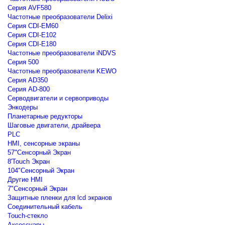
Серия AVF580
Частотные преобразователи Delixi
Серия CDI-EM60
Серия CDI-E102
Серия CDI-E180
Частотные преобразователи iNDVS
Серия 500
Частотные преобразователи KEWO
Серия AD350
Серия AD-800
Серводвигатели и сервоприводы
Энкодеры
Планетарные редукторы
Шаговые двигатели, драйвера
PLC
HMI, сенсорные экраны
57"Сенсорный Экран
8'Touch Экран
104"Сенсорный Экран
Другие HMI
7"Сенсорный Экран
Защитные пленки для lcd экранов
Соединительный кабель
Touch-стекло
Аксессуары