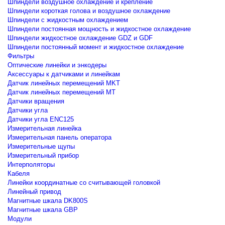
Шпиндели воздушное охлаждение и крепление
Шпиндели короткая голова и воздушное охлаждение
Шпиндели с жидкостным охлаждением
Шпиндели постоянная мощность и жидкостное охлаждение
Шпиндели жидкостное охлаждение GDZ и GDF
Шпиндели постоянный момент и жидкостное охлаждение
Фильтры
Оптические линейки и энкодеры
Аксессуары к датчиками и линейкам
Датчик линейных перемещений MKT
Датчик линейных перемещений MT
Датчики вращения
Датчики угла
Датчики угла ENC125
Измерительная линейка
Измерительная панель оператора
Измерительные щупы
Измерительный прибор
Интерполяторы
Кабеля
Линейки координатные со считывающей головкой
Линейный привод
Магнитные шкала DK800S
Магнитные шкала GBP
Модули